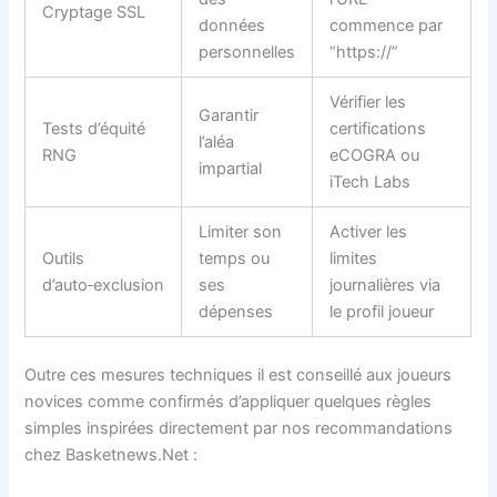
Cryptage SSL
données
commence par
personnelles
“https://”
Vérifier les
Garantir
Tests d’équité
certifications
l’aléa
RNG
eCOGRA ou
impartial
iTech Labs
Limiter son
Activer les
Outils
temps ou
limites
d’auto‑exclusion
ses
journalières via
dépenses
le profil joueur
Outre ces mesures techniques il est conseillé aux joueurs
novices comme confirmés d’appliquer quelques règles
simples inspirées directement par nos recommandations
chez Basketnews.Net :