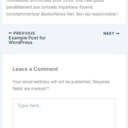
nouveautés annoncées pour 2026, tout cela guidé
parallèlement aux conseils impartiaux fournis
constammentpar
BasketNews Net
. Bon jeu responsable !
PREVIOUS
NEXT
Example Post for
WordPress
Leave a Comment
Your email address will not be published.
Required
fields are marked
*
Type
here..