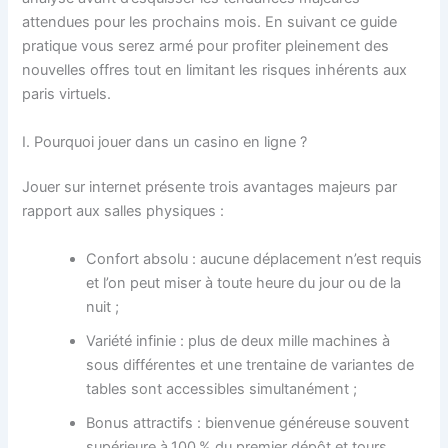
attendues pour les prochains mois. En suivant ce guide
pratique vous serez armé pour profiter pleinement des
nouvelles offres tout en limitant les risques inhérents aux
paris virtuels.
I. Pourquoi jouer dans un casino en ligne ?
Jouer sur internet présente trois avantages majeurs par
rapport aux salles physiques :
Confort absolu : aucune déplacement n’est requis
et l’on peut miser à toute heure du jour ou de la
nuit ;
Variété infinie : plus de deux mille machines à
sous différentes et une trentaine de variantes de
tables sont accessibles simultanément ;
Bonus attractifs : bienvenue généreuse souvent
supérieure à 100 % du premier dépôt et tours