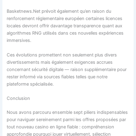
Basketnews.Net prévoit également qu’en raison du
renforcement réglementaire européen certaines licences
locales devront offrir davantage transparence quant aux
algorithmes RNG utilisés dans ces nouvelles expériences
immersives.
Ces évolutions promettent non seulement plus divers
divertissements mais également exigences accrues
concernant sécurité digitale — raison supplémentaire pour
rester informé via sources fiables telles que notre
plateforme spécialisée.
Conclusion
Nous avons parcouru ensemble sept piliers indispensables
pour naviguer sereinement parmi les offres proposées par
tout nouveau casino en ligne fiable : compréhension
approfondie pourquoi jouer virtuellement, sélection