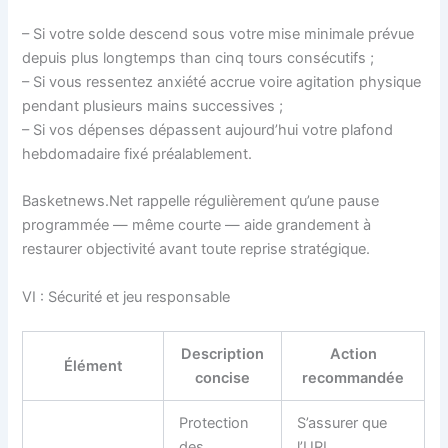
– Si votre solde descend sous votre mise minimale prévue
depuis plus longtemps than cinq tours consécutifs ;
– Si vous ressentez anxiété accrue voire agitation physique
pendant plusieurs mains successives ;
– Si vos dépenses dépassent aujourd’hui votre plafond
hebdomadaire fixé préalablement.
Basketnews.Net rappelle régulièrement qu’une pause
programmée — même courte — aide grandement à
restaurer objectivité avant toute reprise stratégique.
VI : Sécurité et jeu responsable
Description
Action
Élément
concise
recommandée
Protection
S’assurer que
des
l’URL