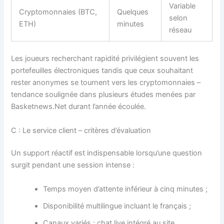
Variable
Cryptomonnaies (BTC,
Quelques
selon
ETH)
minutes
réseau
Les joueurs recherchant rapidité privilégient souvent les
portefeuilles électroniques tandis que ceux souhaitant
rester anonymes se tournent vers les cryptomonnaies –
tendance soulignée dans plusieurs études menées par
Basketnews.Net durant l’année écoulée.
C : Le service client – critères d’évaluation
Un support réactif est indispensable lorsqu’une question
surgit pendant une session intense :
Temps moyen d’attente inférieur à cinq minutes ;
Disponibilité multilingue incluant le français ;
Canaux variés : chat live intégré au site,