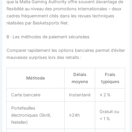
que la Malta Gaming Authority offre souvent davantage de
flexibilité au niveau des promotions internationales – deux
cadres fréquemment cités dans les revues techniques
réalisées par Basketsports Net.
B : Les méthodes de paiement sécurisées
Comparer rapidement les options bancaires permet d’éviter
mauvaises surprises lors des retraits :
Délais
Frais
Méthode
moyens
typiques
Carte bancaire
Instantané
≤ 2 %
Portefeuilles
Gratuit ou
électroniques (Skrill,
≤24h
< 1 %
Neteller)