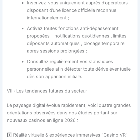
Inscrivez-vous uniquement auprès d’opérateurs
disposant d’une licence officielle reconnue
internationalement ;
Activez toutes fonctions anti‑dépassement
proposées—notifications quotidiennes , limites
déposants automatiques , blocage temporaire
après sessions prolongées ;
Consultez régulièrement vos statistiques
personnelles afin détecter toute dérive éventuelle
dès son apparition initiale.
VII : Les tendances futures du secteur
Le paysage digital évolue rapidement; voici quatre grandes
orientations observées dans nos études portant sur
nouveaux casinos en ligne 2026 :
1️⃣ Réalité virtuelle & expériences immersives “Casino VR” –