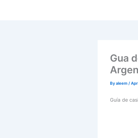
Skip
to
content
Gua d
Argen
By
aleem
/
Apr
Guía de cas