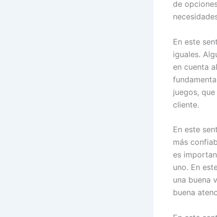
de opciones
necesidades
En este sen
iguales. Al
en cuenta al
fundamental
juegos, que
cliente.
En este sen
más confiab
es importan
uno. En est
una buena v
buena atenci