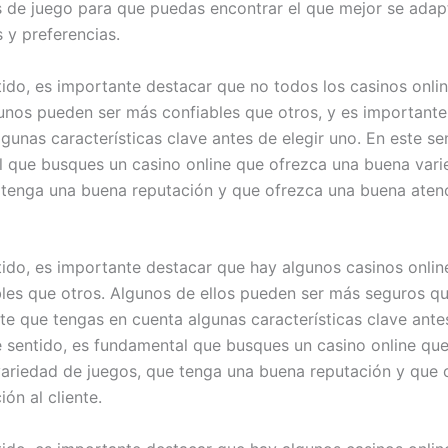
 de juego para que puedas encontrar el que mejor se adap
 y preferencias.
tido, es importante destacar que no todos los casinos onli
gunos pueden ser más confiables que otros, y es important
gunas características clave antes de elegir uno. En este se
 que busques un casino online que ofrezca una buena var
 tenga una buena reputación y que ofrezca una buena atenc
tido, es importante destacar que hay algunos casinos onlin
les que otros. Algunos de ellos pueden ser más seguros qu
te que tengas en cuenta algunas características clave antes
e sentido, es fundamental que busques un casino online qu
ariedad de juegos, que tenga una buena reputación y que 
ón al cliente.