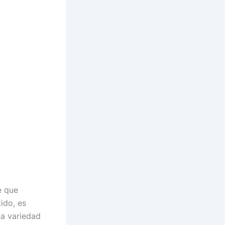
e que
ido, es
na variedad