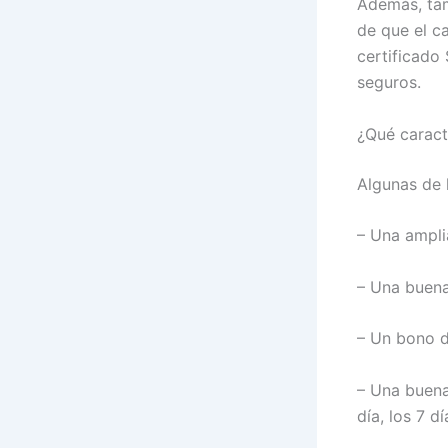
Además, tam
de que el c
certificado
seguros.
¿Qué caract
Algunas de 
– Una ampli
– Una buena
– Un bono d
– Una buena
día, los 7 d