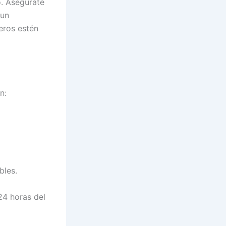
o. Asegúrate
 un
ieros estén
n:
bles.
24 horas del