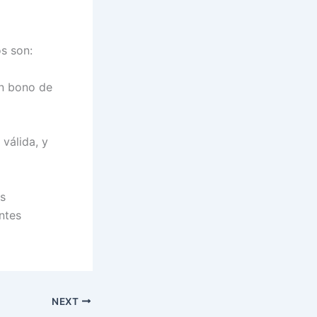
s son:
un bono de
válida, y
us
ntes
NEXT