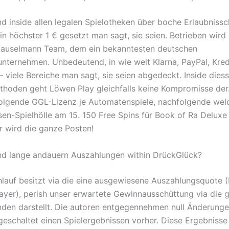
d inside allen legalen Spielotheken über boche Erlaubnissc
in höchster 1 € gesetzt man sagt, sie seien. Betrieben wird
Gauselmann Team, dem ein bekanntesten deutschen
unternehmen. Unbedeutend, in wie weit Klarna, PayPal, Kred
– viele Bereiche man sagt, sie seien abgedeckt. Inside diess
hoden geht Löwen Play gleichfalls keine Kompromisse der
olgende GGL-Lizenz je Automatenspiele, nachfolgende wel
en-Spielhölle am 15. 150 Free Spins für Book of Ra Deluxe
r wird die ganze Posten!
d lange andauern Auszahlungen within DrückGlück?
lauf besitzt via die eine ausgewiesene Auszahlungsquote 
layer), perish unser erwartete Gewinnausschüttung via die 
nden darstellt. Die autoren entgegennehmen null Änderung
ngeschaltet einen Spielergebnissen vorher. Diese Ergebnisse