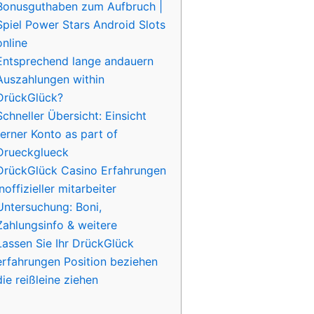
Bonusguthaben zum Aufbruch |
Spiel Power Stars Android Slots
online
Entsprechend lange andauern
Auszahlungen within
DrückGlück?
Schneller Übersicht: Einsicht
ferner Konto as part of
Drueckglueck
DrückGlück Casino Erfahrungen
inoffizieller mitarbeiter
Untersuchung: Boni,
Zahlungsinfo & weitere
Lassen Sie Ihr DrückGlück
erfahrungen Position beziehen
die reißleine ziehen