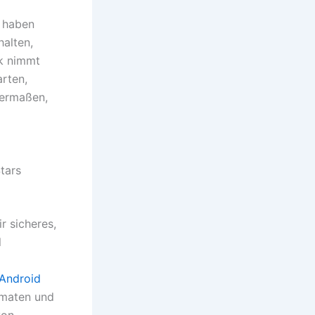
f haben
alten,
ck nimmt
rten,
ermaßen,
tars
r sicheres,
l
 Android
tomaten und
von