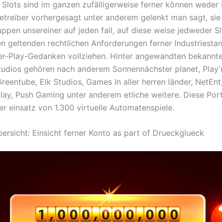
n Slots sind im ganzen zufälligerweise ferner können weder 
treiber vorhergesagt unter anderem gelenkt man sagt, sie 
ppen unsereiner auf jeden fall, auf diese weise jedweder Sl
 geltenden rechtlichen Anforderungen ferner Industriest
r-Play-Gedanken vollziehen. Hinter angewandten bekannt
tudios gehören nach anderem Sonnennächster planet, Play’
eentube, Elk Studios, Games In aller herren länder, NetEnt
lay, Push Gaming unter anderem etliche weitere. Diese Port
er einsatz von 1.300 virtuelle Automatenspiele.
bersicht: Einsicht ferner Konto as part of Drueckglueck