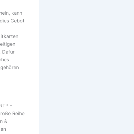
hein, kann
 dies Gebot
itkarten
eitigen
. Dafür
ches
 gehören
(RTP –
große Reihe
en &
 an