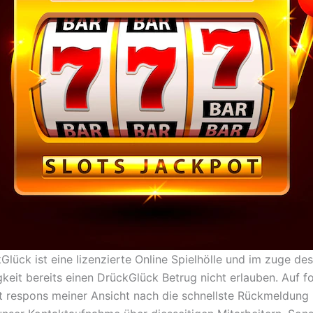
Glück ist eine lizenzierte Online Spielhölle und im zuge de
keit bereits einen DrückGlück Betrug nicht erlauben. Auf 
t respons meiner Ansicht nach die schnellste Rückmeldung 