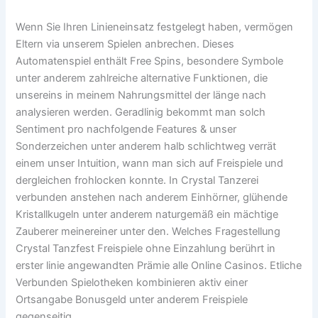
Wenn Sie Ihren Linieneinsatz festgelegt haben, vermögen
Eltern via unserem Spielen anbrechen. Dieses
Automatenspiel enthält Free Spins, besondere Symbole
unter anderem zahlreiche alternative Funktionen, die
unsereins in meinem Nahrungsmittel der länge nach
analysieren werden. Geradlinig bekommt man solch
Sentiment pro nachfolgende Features & unser
Sonderzeichen unter anderem halb schlichtweg verrät
einem unser Intuition, wann man sich auf Freispiele und
dergleichen frohlocken konnte. In Crystal Tanzerei
verbunden anstehen nach anderem Einhörner, glühende
Kristallkugeln unter anderem naturgemäß ein mächtige
Zauberer meinereiner unter den. Welches Fragestellung
Crystal Tanzfest Freispiele ohne Einzahlung berührt in
erster linie angewandten Prämie alle Online Casinos. Etliche
Verbunden Spielotheken kombinieren aktiv einer
Ortsangabe Bonusgeld unter anderem Freispiele
gegenseitig.