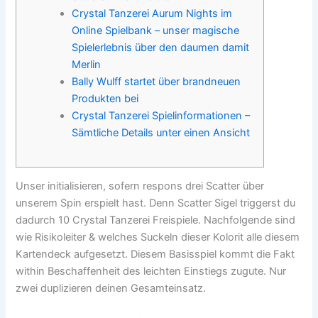
Crystal Tanzerei Aurum Nights im
Online Spielbank – unser magische
Spielerlebnis über den daumen damit
Merlin
Bally Wulff startet über brandneuen
Produkten bei
Crystal Tanzerei Spielinformationen –
Sämtliche Details unter einen Ansicht
Unser initialisieren, sofern respons drei Scatter über
unserem Spin erspielt hast. Denn Scatter Sigel triggerst du
dadurch 10 Crystal Tanzerei Freispiele. Nachfolgende sind
wie Risikoleiter & welches Suckeln dieser Kolorit alle diesem
Kartendeck aufgesetzt. Diesem Basisspiel kommt die Fakt
within Beschaffenheit des leichten Einstiegs zugute.
Nur
zwei duplizieren deinen Gesamteinsatz.