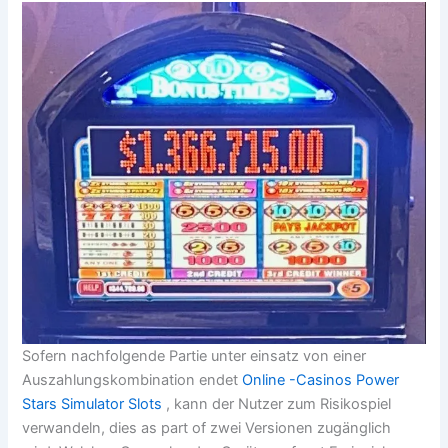
Sofern nachfolgende Partie unter einsatz von einer
Auszahlungskombination endet
Online -Casinos Power
Stars Simulator Slots
, kann der Nutzer zum Risikospiel
verwandeln, dies as part of zwei Versionen zugänglich