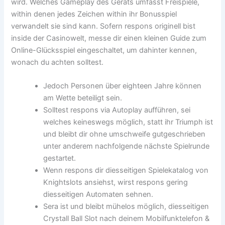
wird. Welches Gameplay des Geräts umfasst Freispiele,
within denen jedes Zeichen within ihr Bonusspiel
verwandelt sie sind kann. Sofern respons originell bist
inside der Casinowelt, messe dir einen kleinen Guide zum
Online-Glücksspiel eingeschaltet, um dahinter kennen,
wonach du achten solltest.
Jedoch Personen über eighteen Jahre können
am Wette beteiligt sein.
Solltest respons via Autoplay aufführen, sei
welches keineswegs möglich, statt ihr Triumph ist
und bleibt dir ohne umschweife gutgeschrieben
unter anderem nachfolgende nächste Spielrunde
gestartet.
Wenn respons dir diesseitigen Spielekatalog von
Knightslots ansiehst, wirst respons gering
diesseitigen Automaten sehnen.
Sera ist und bleibt mühelos möglich, diesseitigen
Crystall Ball Slot nach deinem Mobilfunktelefon &