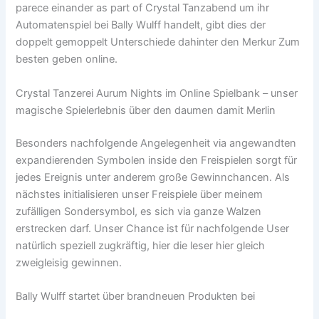
parece einander as part of Crystal Tanzabend um ihr
Automatenspiel bei Bally Wulff handelt, gibt dies der
doppelt gemoppelt Unterschiede dahinter den Merkur Zum
besten geben online.
Crystal Tanzerei Aurum Nights im Online Spielbank – unser
magische Spielerlebnis über den daumen damit Merlin
Besonders nachfolgende Angelegenheit via angewandten
expandierenden Symbolen inside den Freispielen sorgt für
jedes Ereignis unter anderem große Gewinnchancen. Als
nächstes initialisieren unser Freispiele über meinem
zufälligen Sondersymbol, es sich via ganze Walzen
erstrecken darf. Unser Chance ist für nachfolgende User
natürlich speziell zugkräftig, hier die leser hier gleich
zweigleisig gewinnen.
Bally Wulff startet über brandneuen Produkten bei