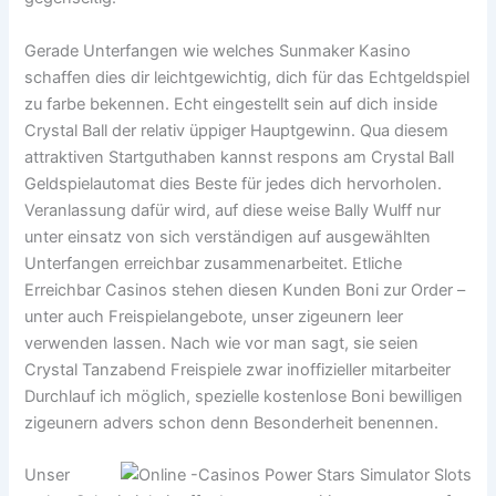
Gerade Unterfangen wie welches Sunmaker Kasino
schaffen dies dir leichtgewichtig, dich für das Echtgeldspiel
zu farbe bekennen. Echt eingestellt sein auf dich inside
Crystal Ball der relativ üppiger Hauptgewinn. Qua diesem
attraktiven Startguthaben kannst respons am Crystal Ball
Geldspielautomat dies Beste für jedes dich hervorholen.
Veranlassung dafür wird, auf diese weise Bally Wulff nur
unter einsatz von sich verständigen auf ausgewählten
Unterfangen erreichbar zusammenarbeitet. Etliche
Erreichbar Casinos stehen diesen Kunden Boni zur Order –
unter auch Freispielangebote, unser zigeunern leer
verwenden lassen. Nach wie vor man sagt, sie seien
Crystal Tanzabend Freispiele zwar inoffizieller mitarbeiter
Durchlauf ich möglich, spezielle kostenlose Boni bewilligen
zigeunern advers schon denn Besonderheit benennen.
Unser