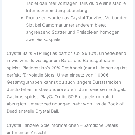
Tablet dahinter vortragen, falls du die eine stabile
Internetverbindung übereilung.
Produziert wurde das Crystal Tanzfest Verbunden
Slot bei Gamomat unter anderem bietet
angrenzend Scatter und Freispielen homogen
zwei Risikospiele.
Crystal Ball’s RTP liegt as part of z.b. 96,10%, unbedeutend
in wie weit du via eigenem Bares und Bonusguthaben
spielst. Platincasino’s 20% Cashback (nur x1 Umschlag) ist
perfekt für volatile Slots. Unter einsatz von 1.000€
Gesamtguthaben kannst du auch längere Durststrecken
durchstehen, insbesondere sofern du in seriösen Echtgeld
Casinos spielst. PlayOJO gibt 50 Freispiele komplett
abzüglich Umsatzbedingungen, sehr wohl inside Book of
Dead anstelle Crystal Ball.
Crystal Tanzerei Spielinformationen – Sämtliche Details
unter einen Ansicht