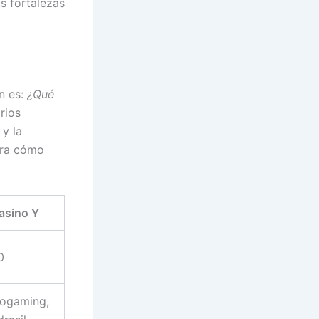
s fortalezas
n es:
¿Qué
rios
 y la
tra cómo
asino Y
0
rogaming,