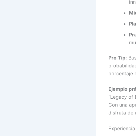
in
Mi
Pl
Pr
mul
Pro Tip:
Bus
probabilida
porcentaje e
Ejemplo prá
“Legacy of
Con una apue
disfruta de 
Experiencia