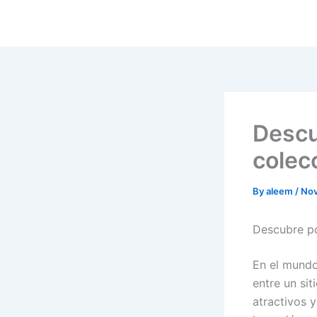
Skip
to
content
Descu
colec
By
aleem
/
Nov
Descubre po
En el mundo
entre un sit
atractivos y