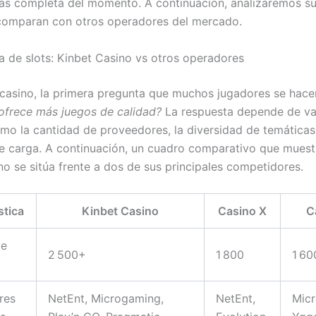
ás completa del momento. A continuación, analizaremos su
comparan con otros operadores del mercado.
 de slots: Kinbet Casino vs otros operadores
n casino, la primera pregunta que muchos jugadores se hace
ofrece más juegos de calidad?
La respuesta depende de va
omo la cantidad de proveedores, la diversidad de temáticas
e carga. A continuación, un cuadro comparativo que mues
no se sitúa frente a dos de sus principales competidores.
stica
Kinbet Casino
Casino X
C
de
2 500+
1 800
1 60
res
NetEnt, Microgaming,
NetEnt,
Mic