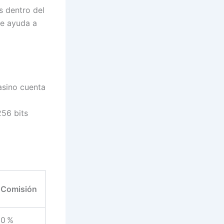
s dentro del
te ayuda a
asino cuenta
256 bits
Comisión
0 %