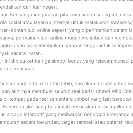
endalikan dari luar negeri.
man Kansong mengatakan pihaknya sudah sering meminta 
dia sosial atau layanan internet untuk melakukan swasenso
nten-konten judi online seperti yang diperintahkan dalam U
asanya, permainan judi online mudah menjebak dan membu
tagihan karena menimbulkan harapan tinggi untuk mempero
nyak secara instan.
ur ini dipicu ketika tiga simbol bonus yang relevan muncul 
cara bersamaan.
muncul pada satu reel atau lebih, dan akan meluas untuk m
, dan akhirnya membuat seluruh reel berisi simbol Wild. Sti
a di tempat pada reel sementara simbol yang lain berputar 
 Beberapa slot uang berjumlah besar akan menampilkan le
us arcade interaktif yang melibatkan beberapa keterampilan
empuran secara berurutan, target tembak atau putaran teka