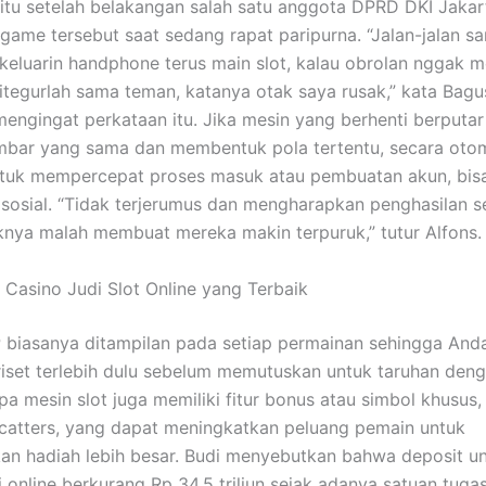
 itu setelah belakangan salah satu anggota DPRD DKI Jakar
ame tersebut saat sedang rapat paripurna. “Jalan-jalan s
keluarin handphone terus main slot, kalau obrolan nggak m
Ditegurlah sama teman, katanya otak saya rusak,” kata Bagu
engingat perkataan itu. Jika mesin yang berhenti berputar
mbar yang sama dan membentuk pola tertentu, secara otom
tuk mempercepat proses masuk atau pembuatan akun, bis
sosial. “Tidak terjerumus dan mengharapkan penghasilan se
knya malah membuat mereka makin terpuruk,” tutur Alfons.
asino Judi Slot Online yang Terbaik
 biasanya ditampilan pada setiap permainan sehingga And
iset terlebih dulu sebelum memutuskan untuk taruhan den
pa mesin slot juga memiliki fitur bonus atau simbol khusus,
catters, yang dapat meningkatkan peluang pemain untuk
n hadiah lebih besar. Budi menyebutkan bahwa deposit u
 online berkurang Rp 34,5 triliun sejak adanya satuan tugas