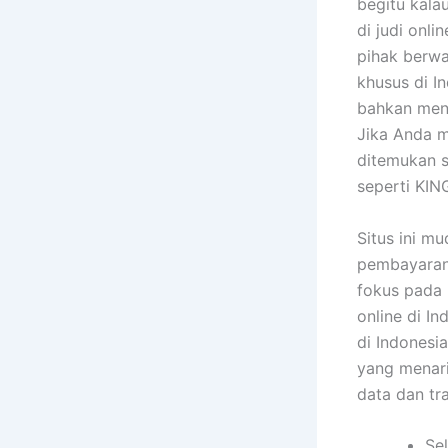
begitu kala
di judi onl
pihak berwa
khusus di I
bahkan mena
Jika Anda m
ditemukan s
seperti KIN
Situs ini m
pembayaran
fokus pada 
online di I
di Indonesi
yang menari
data dan tr
Sel