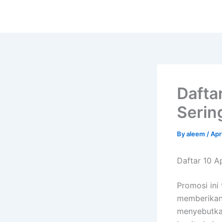
Skip
to
content
Daftar
Serin
By
aleem
/
Apr
Daftar 10 Ap
Promosi ini
memberikan 
menyebutkan 