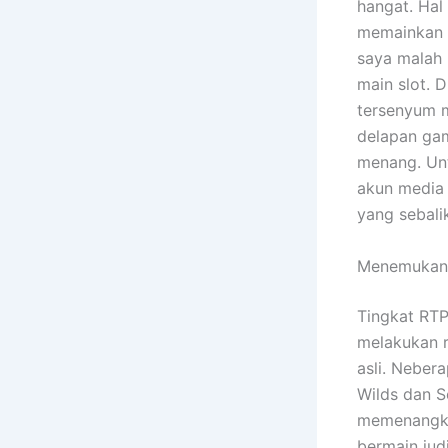
hangat. Hal
memainkan g
saya malah 
main slot. 
tersenyum m
delapan ga
menang. Un
akun media 
yang sebali
Menemukan C
Tingkat RTP
melakukan r
asli. Nebera
Wilds dan S
memenangka
bermain judi