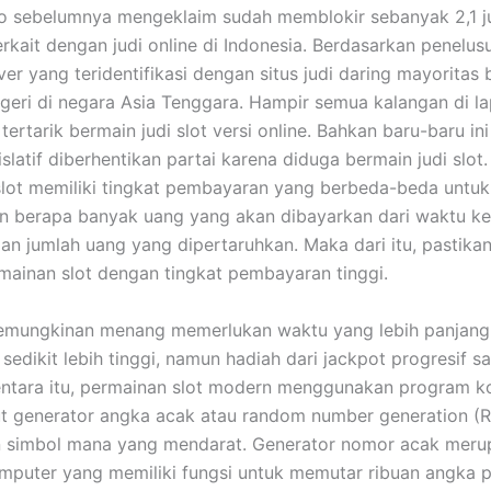
 sebelumnya mengeklaim sudah memblokir sebanyak 2,1 ju
rkait dengan judi online di Indonesia. Berdasarkan penelus
er yang teridentifikasi dengan situs judi daring mayoritas 
negeri di negara Asia Tenggara. Hampir semua kalangan di la
ertarik bermain judi slot versi online. Bahkan baru-baru ini
slatif diberhentikan partai karena diduga bermain judi slot.
lot memiliki tingkat pembayaran yang berbeda-beda untuk
 berapa banyak uang yang akan dibayarkan dari waktu ke
gan jumlah uang yang dipertaruhkan. Maka dari itu, pastika
mainan slot dengan tingkat pembayaran tinggi.
emungkinan menang memerlukan waktu yang lebih panjan
sedikit lebih tinggi, namun hadiah dari jackpot progresif s
entara itu, permainan slot modern menggunakan program 
t generator angka acak atau random number generation (
 simbol mana yang mendarat. Generator nomor acak meru
puter yang memiliki fungsi untuk memutar ribuan angka pe