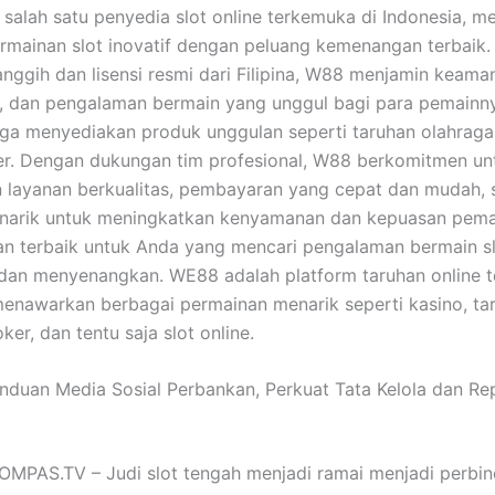
salah satu penyedia slot online terkemuka di Indonesia, 
rmainan slot inovatif dengan peluang kemenangan terbaik
anggih dan lisensi resmi dari Filipina, W88 menjamin keama
, dan pengalaman bermain yang unggul bagi para pemainny
uga menyediakan produk unggulan seperti taruhan olahraga 
er. Dengan dukungan tim profesional, W88 berkomitmen un
layanan berkualitas, pembayaran yang cepat dan mudah, 
narik untuk meningkatkan kenyamanan dan kepuasan pem
han terbaik untuk Anda yang mencari pengalaman bermain sl
dan menyenangkan. WE88 adalah platform taruhan online t
menawarkan berbagai permainan menarik seperti kasino, ta
ker, dan tentu saja slot online.
anduan Media Sosial Perbankan, Perkuat Tata Kelola dan Re
MPAS.TV – Judi slot tengah menjadi ramai menjadi perbi