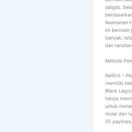
satgas. Sel
berdasarkan
Keamanan Ha
ini bermain 
banyak, teta
dan taruha
Metode Pe
NetEnt – Pe
memiliki be
Black Lago
hanya memil
untuk menan
mulai dari 
25 paylines