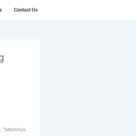
s
Contact Us
g
e. “Mestinya