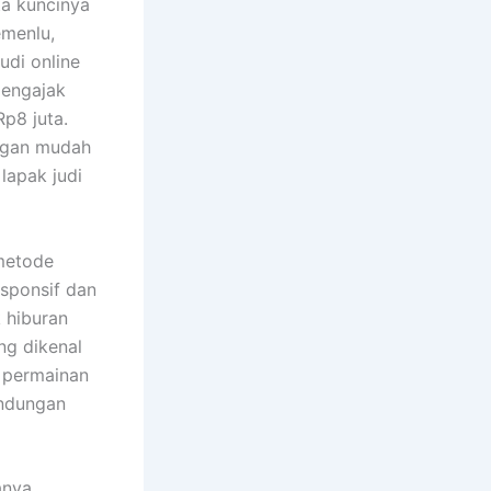
ta kuncinya
emenlu,
di online
mengajak
p8 juta.
engan mudah
lapak judi
 metode
sponsif dan
 hiburan
ng dikenal
 permainan
indungan
anya