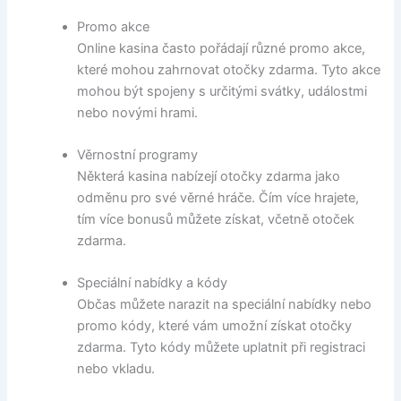
Promo akce
Online kasina často pořádají různé promo akce,
které mohou zahrnovat otočky zdarma. Tyto akce
mohou být spojeny s určitými svátky, událostmi
nebo novými hrami.
Věrnostní programy
Některá kasina nabízejí otočky zdarma jako
odměnu pro své věrné hráče. Čím více hrajete,
tím více bonusů můžete získat, včetně otoček
zdarma.
Speciální nabídky a kódy
Občas můžete narazit na speciální nabídky nebo
promo kódy, které vám umožní získat otočky
zdarma. Tyto kódy můžete uplatnit při registraci
nebo vkladu.