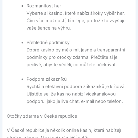
Rozmanitost her
Vyberte si kasino, které nabízí široký výběr her.
Čím více možností, tím lépe, protože to zvyšuje
vaše šance na výhru.
Přehledné podmínky
Dobré kasino by mělo mít jasné a transparentní
podmínky pro otočky zdarma. Přečtěte si je
pečlivě, abyste věděli, co můžete očekávat.
Podpora zákazníků
Rychlá a efektivní podpora zákazníků je klíčová.
Ujistěte se, že kasino nabízí vícekanálovou
podporu, jako je live chat, e-mail nebo telefon.
Otočky zdarma v České republice
V České republice je několik online kasin, která nabízejí
otočky zdarma. Mezi nejznámější patří: