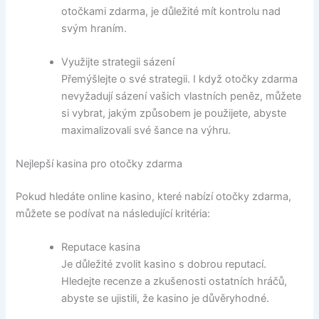
otočkami zdarma, je důležité mít kontrolu nad
svým hraním.
Využijte strategii sázení
Přemýšlejte o své strategii. I když otočky zdarma
nevyžadují sázení vašich vlastních peněz, můžete
si vybrat, jakým způsobem je použijete, abyste
maximalizovali své šance na výhru.
Nejlepší kasina pro otočky zdarma
Pokud hledáte online kasino, které nabízí otočky zdarma,
můžete se podívat na následující kritéria:
Reputace kasina
Je důležité zvolit kasino s dobrou reputací.
Hledejte recenze a zkušenosti ostatních hráčů,
abyste se ujistili, že kasino je důvěryhodné.