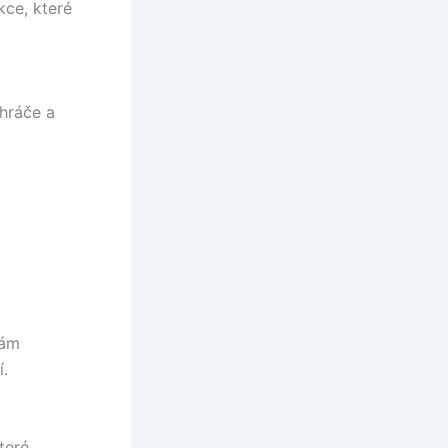
kce, které
 hráče a
vám
í.
teré