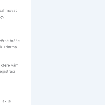
 zahrnovat
ky,
věrné hráče.
ek zdarma.
 které vám
egistraci
jak je