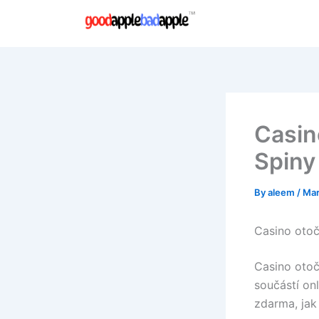
Skip
to
content
Casin
Spiny
By
aleem
/
Mar
Casino otoč
Casino otoč
součástí on
zdarma, jak 