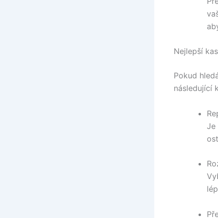
Př
va
ab
Nejlepší ka
Pokud hledá
následující k
Re
Je 
ost
Ro
Vyb
lé
Př