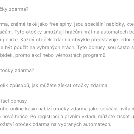
očky zdarma?
ma, známé také jako free spiny, jsou speciální nabídky, kte
ráčům. Tyto otočky umožňují hráčům hrát na automatech be
ní peníze. Každý otoček zdarma obvykle představuje jednu 
e být použit na vybraných hrách. Tyto bonusy jsou často s
abídek, promo akcí nebo věrnostních programů.
otočky zdarma?
kolik způsobů, jak můžete získat otočky zdarma:
ítací bonusy
oho online kasin nabízí otočky zdarma jako součást uvítac
 nové hráče. Po registraci a prvním vkladu můžete získat u
ožství otoček zdarma na vybraných automatech.