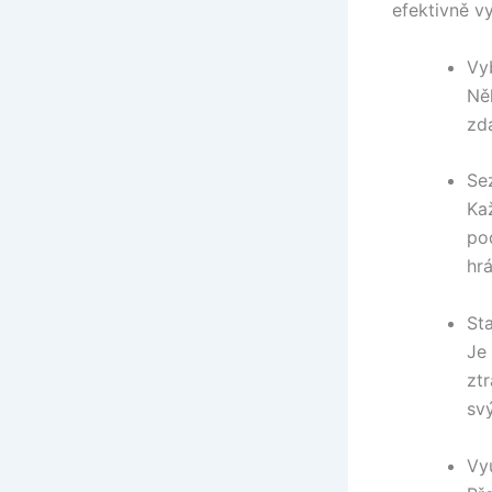
efektivně vy
Vy
Ně
zda
Se
Ka
po
hr
St
Je
ztr
sv
Vyu