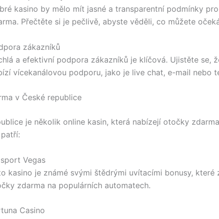
bré kasino by mělo mít jasné a transparentní podmínky pr
rma. Přečtěte si je pečlivě, abyste věděli, co můžete oček
dpora zákazníků
hlá a efektivní podpora zákazníků je klíčová. Ujistěte se, 
ízí vícekanálovou podporu, jako je live chat, e-mail nebo t
rma v České republice
ublice je několik online kasin, která nabízejí otočky zdarm
patří:
psport Vegas
to kasino je známé svými štědrými uvítacími bonusy, které 
očky zdarma na populárních automatech.
rtuna Casino