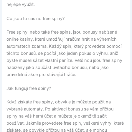
nejlépe využít.
Co jsou to casino free spiny?
Free spiny, nebo také free spins, jsou bonusy nabízené
online kasiny, které umožňují hráčům hrát na výherních
automatech zdarma. Každý spin, který provedete pomocí
těchto bonusů, se počítá jako jeden pokus o výhru, aniž
byste museli sázet vlastní peníze. Většinou jsou free spiny
nabízeny jako součást uvítacího bonusu, nebo jako
pravidelná akce pro stávající hráče.
Jak fungují free spiny?
Když získáte free spiny, obvykle je můžete použít na
vybrané automaty. Po aktivaci bonusu se vám přičtou
spiny na váš herní účet a můžete je okamžitě začít
používat. Jakmile provedete free spin, veškeré výhry, které
získáte, se obvykle přičtou na váš účet, ale mohou