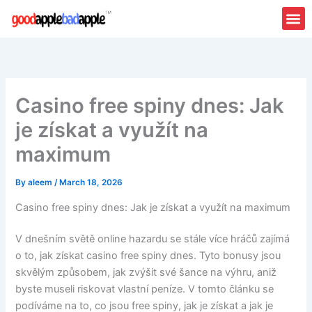
Skip
to
content
Casino free spiny dnes: Jak
je získat a využít na
maximum
By
aleem
/
March 18, 2026
Casino free spiny dnes: Jak je získat a využít na maximum
V dnešním světě online hazardu se stále více hráčů zajímá
o to, jak získat casino free spiny dnes. Tyto bonusy jsou
skvělým způsobem, jak zvýšit své šance na výhru, aniž
byste museli riskovat vlastní peníze. V tomto článku se
podíváme na to, co jsou free spiny, jak je získat a jak je