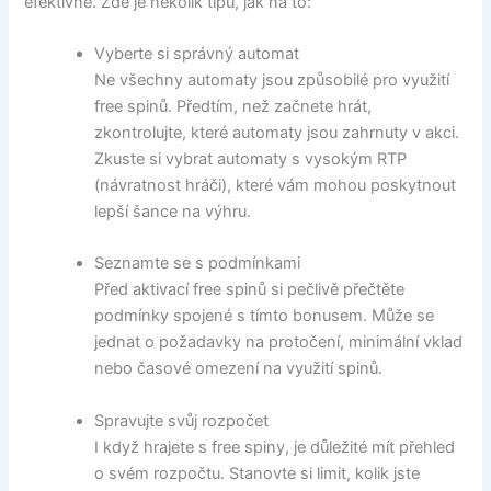
efektivně. Zde je několik tipů, jak na to:
Vyberte si správný automat
Ne všechny automaty jsou způsobilé pro využití
free spinů. Předtím, než začnete hrát,
zkontrolujte, které automaty jsou zahrnuty v akci.
Zkuste si vybrat automaty s vysokým RTP
(návratnost hráči), které vám mohou poskytnout
lepší šance na výhru.
Seznamte se s podmínkami
Před aktivací free spinů si pečlivě přečtěte
podmínky spojené s tímto bonusem. Může se
jednat o požadavky na protočení, minimální vklad
nebo časové omezení na využití spinů.
Spravujte svůj rozpočet
I když hrajete s free spiny, je důležité mít přehled
o svém rozpočtu. Stanovte si limit, kolik jste