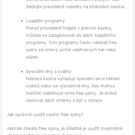
Sledujte pravidelně nabídky na stránkách kasina.
Loajalitní programy
Pokud pravidelně hrajete v jednom kasinu,
můžete se zaregistrovat do jejich loajalitního
programu. Tyto programy často nabízejí free
spiny za určený počet odehraných her nebo
sázek.
Speciální dny a svátky
Některá kasina vyhlašují speciální akce během
svátků nebo na významné dny, kdy mohou
hráčům nabídnout extra free spiny. Je dobré
sledovat jejich stránky a být v obraze.
Jak správně využít casino free spiny?
Jakmile získáte free spiny, je důležité je využít maximálně