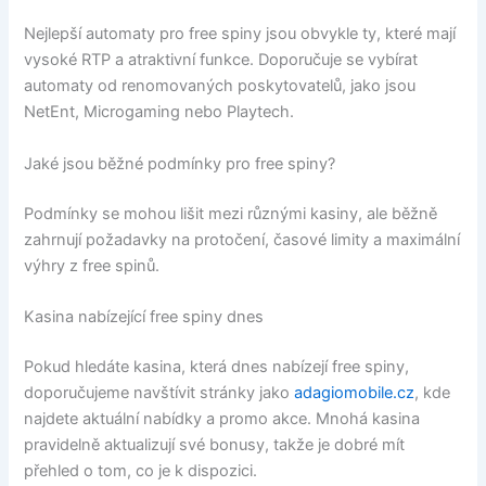
Nejlepší automaty pro free spiny jsou obvykle ty, které mají
vysoké RTP a atraktivní funkce. Doporučuje se vybírat
automaty od renomovaných poskytovatelů, jako jsou
NetEnt, Microgaming nebo Playtech.
Jaké jsou běžné podmínky pro free spiny?
Podmínky se mohou lišit mezi různými kasiny, ale běžně
zahrnují požadavky na protočení, časové limity a maximální
výhry z free spinů.
Kasina nabízející free spiny dnes
Pokud hledáte kasina, která dnes nabízejí free spiny,
doporučujeme navštívit stránky jako
adagiomobile.cz
, kde
najdete aktuální nabídky a promo akce. Mnohá kasina
pravidelně aktualizují své bonusy, takže je dobré mít
přehled o tom, co je k dispozici.