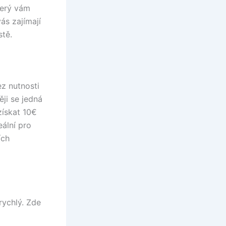
terý vám
ás zajímají
stě.
ez nutnosti
ji se jedná
získat 10€
eální pro
ích
rychlý. Zde