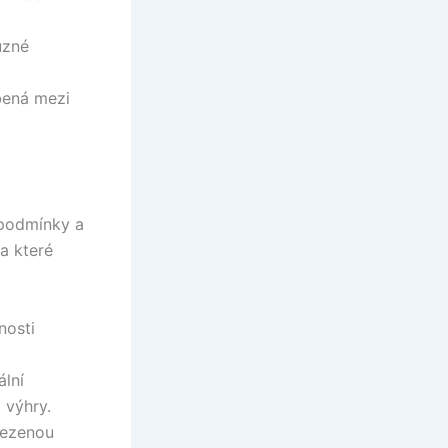
ůzné
bená mezi
 podmínky a
a které
nosti
ální
 výhry.
mezenou