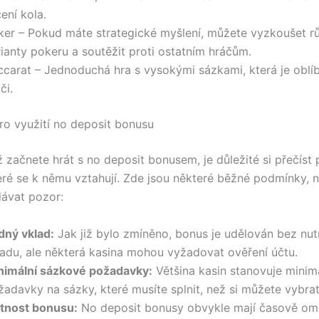
ení kola.
ker – Pokud máte strategické myšlení, můžete vyzkoušet r
rianty pokeru a soutěžit proti ostatním hráčům.
ccarat – Jednoduchá hra s vysokými sázkami, která je oblí
či.
o využití no deposit bonusu
ž začnete hrát s no deposit bonusem, je důležité si přečíst
teré se k němu vztahují. Zde jsou některé běžné podmínky, n
dávat pozor:
dný vklad:
Jak již bylo zmíněno, bonus je udělován bez nut
ladu, ale některá kasina mohou vyžadovat ověření účtu.
nimální sázkové požadavky:
Většina kasin stanovuje minim
žadavky na sázky, které musíte splnit, než si můžete vybrat
atnost bonusu:
No deposit bonusy obvykle mají časově o