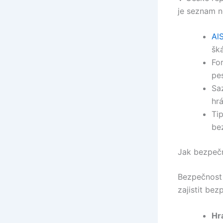
je seznam n
Al
šká
Fo
pe
Sa
hrá
Tip
be
Jak bezpečn
Bezpečnost p
zajistit bez
Hr