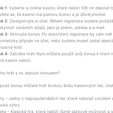
ok 1:
Vyberte si online kasino, které nabízí 10€ no deposit 
stěte se, že kasino má platnou licenci a je důvěryhodné.
ok 2:
Zaregistrujte si účet. Během registrace budete požádá
kytnutí osobních údajů, jako je jméno, adresa a e-mail.
ok 3:
Aktivujte bonus. Po dokončení registrace by vám měl
tomaticky připsán na účet, nebo budete muset zadat speciá
nusový kód.
ok 4:
Začněte hrát! Nyní můžete použít svůj bonus k hraní r
ré kasino nabízí.
hu hrát s no deposit bonusem?
posit bonus můžete hrát širokou škálu kasinových her, vče
ty – Jedny z nejpopulárnějších her, které nabízejí vzrušení 
soké výhry.
eta – Klasická hra, která nabízí různé sázkové možnosti a 