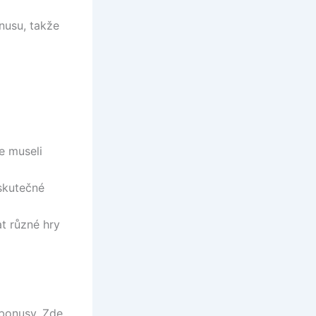
nusu, takže
e museli
skutečné
t různé hry
 bonusy. Zde