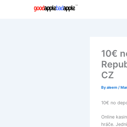
Skip
to
content
10€ n
Repub
CZ
By
aleem
/
Mar
10€ no depo
Online kasin
hráče. Jedn