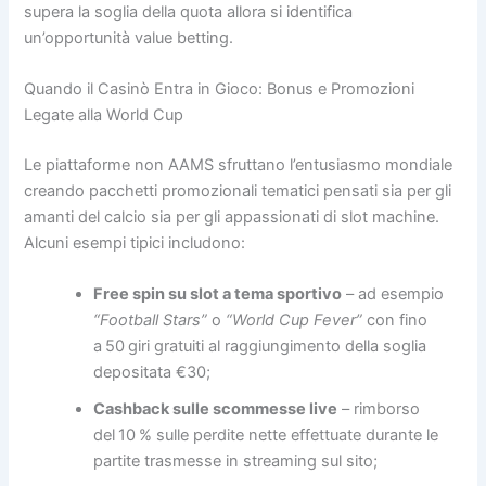
supera la soglia della quota allora si identifica
un’opportunità value betting.
Quando il Casinò Entra in Gioco: Bonus e Promozioni
Legate alla World Cup
Le piattaforme non AAMS sfruttano l’entusiasmo mondiale
creando pacchetti promozionali tematici pensati sia per gli
amanti del calcio sia per gli appassionati di slot machine.
Alcuni esempi tipici includono:
Free spin su slot a tema sportivo
– ad esempio
“Football Stars”
o
“World Cup Fever”
con fino
a 50 giri gratuiti al raggiungimento della soglia
depositata €30;
Cashback sulle scommesse live
– rimborso
del 10 % sulle perdite nette effettuate durante le
partite trasmesse in streaming sul sito;