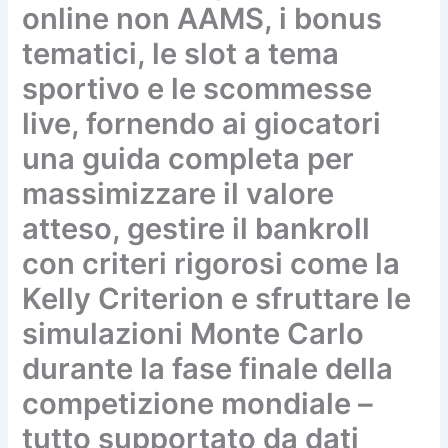
online non AAMS, i bonus
tematici, le slot a tema
sportivo e le scommesse
live, fornendo ai giocatori
una guida completa per
massimizzare il valore
atteso, gestire il bankroll
con criteri rigorosi come la
Kelly Criterion e sfruttare le
simulazioni Monte Carlo
durante la fase finale della
competizione mondiale –
tutto supportato da dati