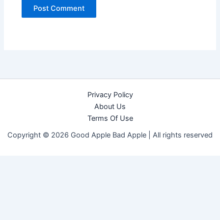
Privacy Policy
About Us
Terms Of Use
Copyright © 2026 Good Apple Bad Apple |
All rights reserved