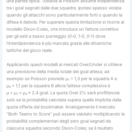
una partita tipica. Tuttavia la Poisson assume indipendenza
tra i goal segnati dalle due squadre, ipotesi spesso violata
quando gli attacchi sono particolarmente forti o quando la
difesa è debole. Per superare questa limitazione si ricorre al
modello Dixon‑Coles, che introduce un fattore correttivo
per gli esiti a basso punteggio (
0‑0
,
1‑0
,
0‑1
) dove
l’interdipendenza è più marcata grazie alle dinamiche
tattiche del gioco reale.
Applicando questi modelli ai mercati Over/Under si ottiene
una previsione della media totale dei goal attesa; ad
esempio se Poisson prevede μ₁ = 1,3 per la squadra A e
μ₂ = 1,1 per la squadra B allora l’attesa complessiva è
μ = μ₁ + μ₂ ≈ 2,4 goal. La quota Over 2½ sarà profittevole
solo se la probabilità calcolata supera quella implicita dalla
quota offerta dal bookmaker. Analogamente il mercato
“Both Teams to Score” può essere valutato moltiplicando le
probabilità complementari degli zero goal segnati da
ciascuna squadra secondo Dixon‑Coles; se il risultato