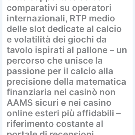
comparativi su operatori
internazionali, RTP medio
delle slot dedicate al calcio
e volatilità dei giochi da
tavolo ispirati al pallone – un
percorso che unisce la
passione per il calcio alla
precisione della matematica
finanziaria nei casinò non
AAMS sicuri e nei casino
online esteri più affidabili –
riferimento costante al
portale di recensioni