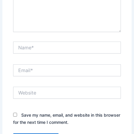
Name*
Email*
Website
Save my name, email, and website in this browser
for the next time I comment.