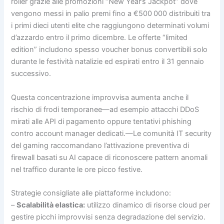
roller grazie alle promozioni “New Year’s Jackpot” dove
vengono messi in palio premi fino a €500 000 distribuiti tra
i primi dieci utenti elite che raggiungono determinati volumi
d’azzardo entro il primo dicembre.​ Le offerte “limited
edition” includono spesso voucher bonus convertibili solo
durante le festività natalizie ed espirati entro il 31 gennaio
successivo.​
Questa concentrazione improvvisa aumenta anche il
rischio di frodi temporanee—ad esempio attacchi DDoS
mirati alle API di pagamento oppure tentativi phishing
contro account manager dedicati.—Le comunità IT security
del gaming raccomandano l’attivazione preventiva di
firewall basati su AI capace di riconoscere pattern anomali
nel traffico durante le ore picco festive.​
Strategie consigliate alle piattaforme includono:
–
Scalabilità elastica:
utilizzo dinamico di risorse cloud per
gestire picchi improvvisi senza degradazione del servizio.