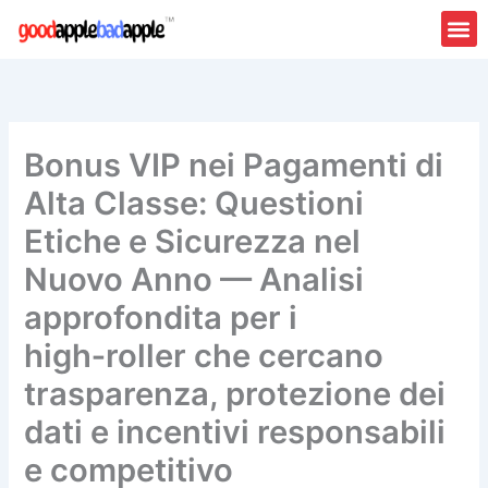
Skip
to
content
Bonus VIP nei Pagamenti di
Alta Classe: Questioni
Etiche e Sicurezza nel
Nuovo Anno — Analisi
approfondita per i
high‑roller che cercano
trasparenza, protezione dei
dati e incentivi responsabili
e competitivo