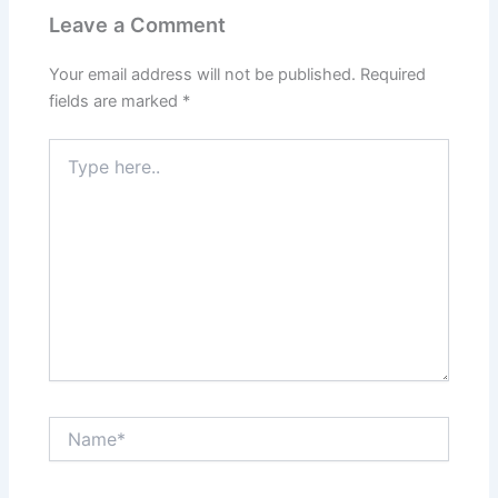
Leave a Comment
Your email address will not be published.
Required
fields are marked
*
Type
here..
Name*