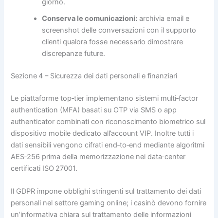
giorno.​
Conserva le comunicazioni:
archivia email e
screenshot delle conversazioni con il supporto
clienti qualora fosse necessario dimostrare
discrepanze future.​
Sezione 4 – Sicurezza dei dati personali e finanziari
Le piattaforme top‑tier implementano sistemi multi‑factor
authentication (MFA) basati su OTP via SMS o app
authenticator combinati con riconoscimento biometrico sul
dispositivo mobile dedicato all’account VIP.​ Inoltre tutti i
dati sensibili vengono cifrati end‑to‑end mediante algoritmi
AES‑256 prima della memorizzazione nei data‑center
certificati ISO 27001.​
Il GDPR impone obblighi stringenti sul trattamento dei dati
personali nel settore gaming online; i casinò devono fornire
un’informativa chiara sul trattamento delle informazioni