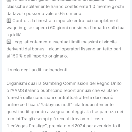
classiche solitamente hanno coefficiente 1·0 mentre giochi
da tavolo possono valere 0·5 o meno.​
3️⃣ Controlla la finestra temporale entro cui completare il
wagering; se supera i 60 giorni considera l’impatto sulla tua
liquidità.​
4️⃣ Leggi attentamente eventuali limiti massimi di vincita
derivanti dal bonus—alcuni operatori fissano un tetto pari
al 150 % dell’importo originario.​
Il ruolo degli audit indipendenti
Organismi quali la Gambling Commission del Regno Unito
o l’AAMS italiano pubblicano report annuali che valutano
l’onestà delle condizioni contrattuali offerte dai casinò
online certificati.“Yabbycasino.It” cita frequentemente
questi audit quando assegna punteggi alla trasparenza dei
termini.Tra gli esempi più recenti troviamo il caso
“LeoVegas Prestige”, premiato nel 2024 per aver ridotto il