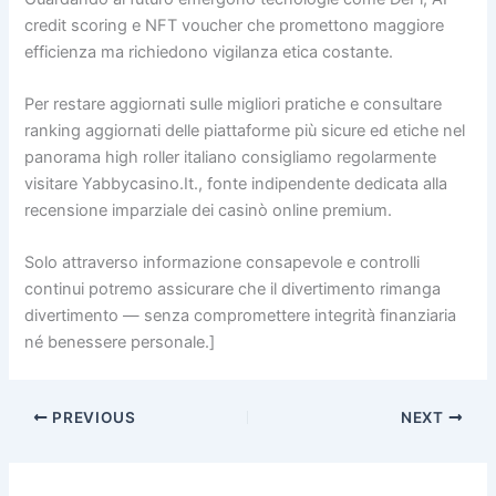
credit scoring e NFT voucher che promettono maggiore
efficienza ma richiedono vigilanza etica costante.
Per restare aggiornati sulle migliori pratiche e consultare
ranking aggiornati delle piattaforme più sicure ed etiche nel
panorama high roller italiano consigliamo regolarmente
visitare Yabbycasino.It., fonte indipendente dedicata alla
recensione imparziale dei casinò online premium.
Solo attraverso informazione consapevole e controlli
continui potremo assicurare che il divertimento rimanga
divertimento — senza compromettere integrità finanziaria
né benessere personale.]
PREVIOUS
NEXT