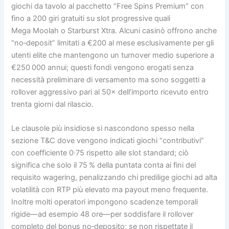
giochi da tavolo al pacchetto “Free Spins Premium” con
fino a 200 giri gratuiti su slot progressive quali
Mega Moolah o Starburst Xtra​​​​. Alcuni casinò offrono anche
“no‑deposit” limitati a €200 al mese esclusivamente per gli
utenti elite che mantengono un turnover medio superiore a
€250 000 annui; questi fondi vengono erogati senza
necessità preliminare di versamento ma sono soggetti a
rollover aggressivo pari al 50× dell’importo ricevuto entro
trenta giorni dal rilascio.​
Le clausole più insidiose si nascondono spesso nella
sezione T&C dove vengono indicati giochi “contributivi”
con coefficiente 0·75 rispetto alle slot standard; ciò
significa che solo il 75 % della puntata conta ai fini del
requisito wagering, penalizzando chi predilige giochi ad alta
volatilità con RTP più elevato ma payout meno frequente.​
Inoltre molti operatori impongono scadenze temporali
rigide—ad esempio 48 ore—per soddisfare il rollover
completo del bonus no‑deposito; se non rispettate il