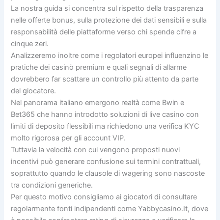
La nostra guida si concentra sul rispetto della trasparenza
nelle offerte bonus, sulla protezione dei dati sensibili e sulla
responsabilità delle piattaforme verso chi spende cifre a
cinque zeri.
Analizzeremo inoltre come i regolatori europei influenzino le
pratiche dei casinò premium e quali segnali di allarme
dovrebbero far scattare un controllo più attento da parte
del giocatore.
Nel panorama italiano emergono realtà come Bwin e
Bet365 che hanno introdotto soluzioni di live casino con
limiti di deposito flessibili ma richiedono una verifica KYC
molto rigorosa per gli account VIP.
Tuttavia la velocità con cui vengono proposti nuovi
incentivi può generare confusione sui termini contrattuali,
soprattutto quando le clausole di wagering sono nascoste
tra condizioni generiche.
Per questo motivo consigliamo ai giocatori di consultare
regolarmente fonti indipendenti come Yabbycasino.It, dove