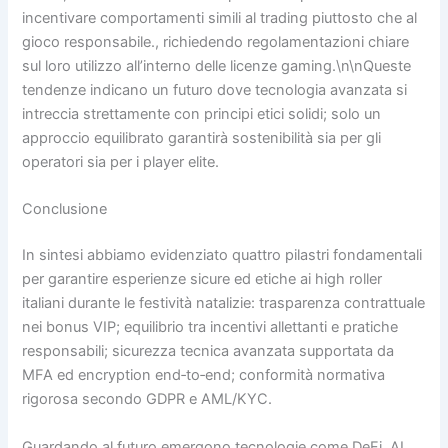
incentivare comportamenti simili al trading piuttosto che al
gioco responsabile., richiedendo regolamentazioni chiare
sul loro utilizzo all’interno delle licenze gaming.\n\nQueste
tendenze indicano un futuro dove tecnologia avanzata si
intreccia strettamente con principi etici solidi; solo un
approccio equilibrato garantirà sostenibilità sia per gli
operatori sia per i player elite.
Conclusione
In sintesi abbiamo evidenziato quattro pilastri fondamentali
per garantire esperienze sicure ed etiche ai high roller
italiani durante le festività natalizie: trasparenza contrattuale
nei bonus VIP; equilibrio tra incentivi allettanti e pratiche
responsabili; sicurezza tecnica avanzata supportata da
MFA ed encryption end‑to‑end; conformità normativa
rigorosa secondo GDPR e AML/KYC.
Guardando al futuro emergono tecnologie come DeFi, AI