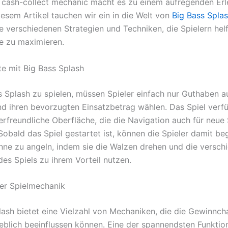
 cash-collect mechanic macht es zu einem aufregenden Erle
diesem Artikel tauchen wir ein in die Welt von
Big Bass Spla
e verschiedenen Strategien und Techniken, die Spielern hel
e zu maximieren.
te mit Big Bass Splash
 Splash zu spielen, müssen Spieler einfach nur Guthaben au
nd ihren bevorzugten Einsatzbetrag wählen. Das Spiel verf
erfreundliche Oberfläche, die die Navigation auch für neue 
 Sobald das Spiel gestartet ist, können die Spieler damit be
ne zu angeln, indem sie die Walzen drehen und die versch
des Spiels zu ihrem Vorteil nutzen.
er Spielmechanik
lash bietet eine Vielzahl von Mechaniken, die die Gewinnch
heblich beeinflussen können. Eine der spannendsten Funktio