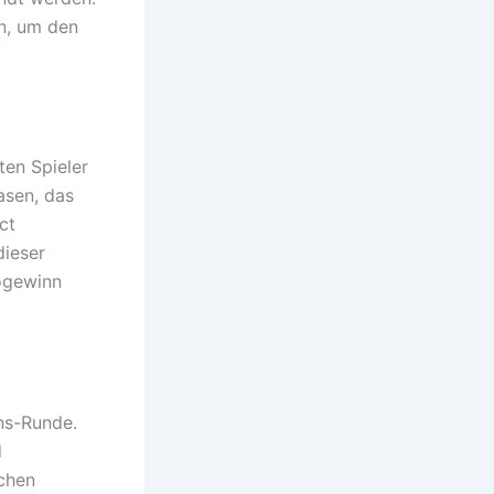
n, um den
ten Spieler
asen, das
ct
dieser
ogewinn
ns-Runde.
d
schen