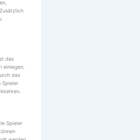
en,
Zusätzlich
u
st das
n einlegen,
Durch das
 Spieler
ckkehren.
ie Spieler
können
ndt werden.