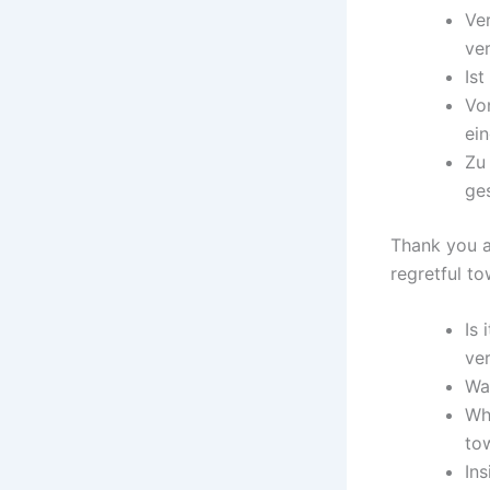
Ve
ver
Ist
Vo
ei
Zu
ge
Thank you a
regretful t
Is
ver
Was
Wh
to
In