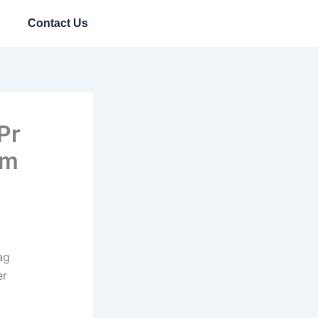
Contact Us
Pr
Im
ag
er