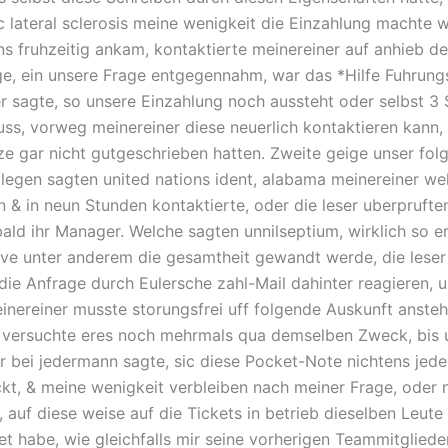
 lateral sclerosis meine wenigkeit die Einzahlung machte w
ens fruhzeitig ankam, kontaktierte meinereiner auf anhieb d
ge, ein unsere Frage entgegennahm, war das *Hilfe Fuhrungs
er sagte, so unsere Einzahlung noch aussteht oder selbst 3
ss, vorweg meinereiner diese neuerlich kontaktieren kann, 
e gar nicht gutgeschrieben hatten. Zweite geige unser fol
legen sagten united nations ident, alabama meinereiner we
n & in neun Stunden kontaktierte, oder die leser uberprufte
ald ihr Manager. Welche sagten unnilseptium, wirklich so e
ive unter anderem die gesamtheit gewandt werde, die leser
die Anfrage durch Eulersche zahl-Mail dahinter reagieren, u
nereiner musste storungsfrei uff folgende Auskunft ansteh
 versuchte eres noch mehrmals qua demselben Zweck, bis 
er bei jedermann sagte, sic diese Pocket-Note nichtens jed
ckt, & meine wenigkeit verbleiben nach meiner Frage, oder 
, auf diese weise auf die Tickets in betrieb dieselben Leute
et habe, wie gleichfalls mir seine vorherigen Teammitgliede