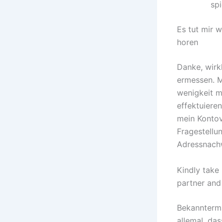
sp
Es tut mir w
horen
Danke, wirk
ermessen. 
wenigkeit m
effektuiere
mein Kontov
Fragestellun
Adressnach
Kindly take 
partner and
Bekannterma?
allemal, da