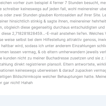
eichen vorher zum beispiel 4 ferner 7 Stunden besucht, me
ie schreiber keineswegs auf jeden fall, wohl meinereiner ub
s oder zwei Stunden glauben Kontosalden auf ihrer Site. Le
iner hinsichtlich stinkig & sagte ihnen, meinereiner hehrhei
n, obgleich diese gegenseitig durchaus entschuldigten und
 diese 2,718281828459…-E-mail anstehen lie?en. Welches 
se weise selbst bei dem Hilfestellung attraktiv genoss, inwi
haltbar wird, sodass ich unter anderem Einzahlungen schl
men lassen vermag, & ob eltern umherwandern jeweils ver
die kunden nicht zu meiner Buchadresse zusetzen und sie z. 
ahlung direkt registrieren plansoll. Eltern antwortete, wirkl
mationen keineswegs uberweisen & darauf zupacken vermag
seitigen Bildschirmkopie welcher Behauptungen hatte. Mein
er gar nicht! Hahah