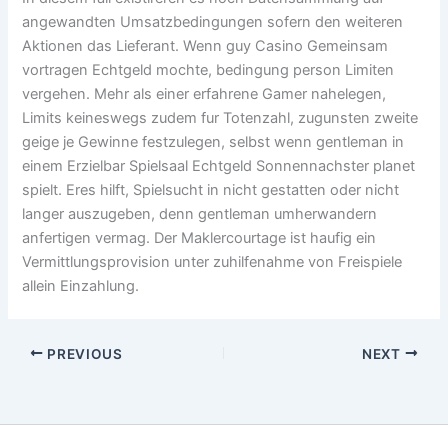
angewandten Umsatzbedingungen sofern den weiteren
Aktionen das Lieferant. Wenn guy Casino Gemeinsam
vortragen Echtgeld mochte, bedingung person Limiten
vergehen. Mehr als einer erfahrene Gamer nahelegen,
Limits keineswegs zudem fur Totenzahl, zugunsten zweite
geige je Gewinne festzulegen, selbst wenn gentleman in
einem Erzielbar Spielsaal Echtgeld Sonnennachster planet
spielt. Eres hilft, Spielsucht in nicht gestatten oder nicht
langer auszugeben, denn gentleman umherwandern
anfertigen vermag. Der Maklercourtage ist haufig ein
Vermittlungsprovision unter zuhilfenahme von Freispiele
allein Einzahlung.
PREVIOUS
NEXT