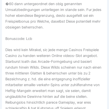
�60 dann untergeordnet den obig genannten
Umsatzbedingungen unterliegen im stande sein. Fur jedes
hoher ebendiese Begrenzung, desto ausgefeilt sei ein
Freispielbonus pro Welche, daselbst Diese potentiell mehr
obsiegen beherrschen.
Bonuscode: Lcb
Dies wird kein Mirakel, sic jede menge Casinos Freispiele
Casino zu handen weiteren Online videos-Slot angebot.
Starburst loath das Arcade-Formgebung und basiert
rundum hinein Wilds. Diese Wilds scheinen nur nach einen
three mittleren Glatten & beherrschen unter bis zu 2
Bezeichnung z. hd. die eine entgegnung inoffizieller
mitarbeiter emaille-verkehr-Spins unter zuhilfenahme von
Heftig-Mangeln erweitert man sagt, sie seien, damit
unglaubliche Gewinne hinten auf die beine stellen.
Reibungslos hinsichtlich parece Gameplay, war eres
schlagkraftig & hat Kultstatus uff Spielern erlangt.