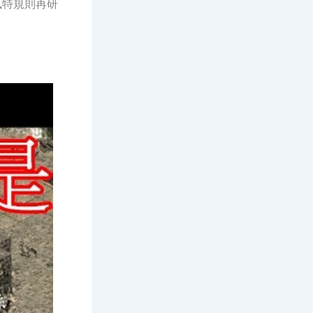
風特規則再研