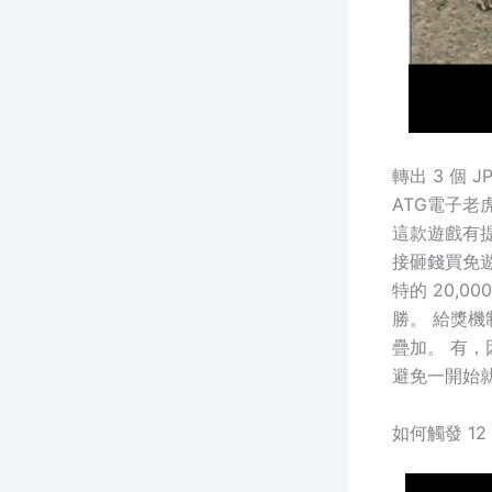
轉出 3 個
ATG電子老
這款遊戲有
接砸錢買免
特的 20,
勝。 給獎
疊加。 有
避免一開始
如何觸發 12 