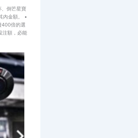
杯、倒芒星寶
內金額。 •
費400倍的選
取投注額，必能