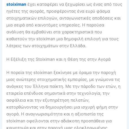
stoiximan
έχει καταφέρει να ξεχωρίσει ως ένας από τους
ηγέτες της αγοράς, προσφέροντας ένα ευρύ φάσμα
στοιχηματικών επιλογών, ανταγωνιστικές αποδόσεις και
μια σειρά από καινοτόμες υπηρεσίες. Η παρούσα
ανάλυση θα εμβαθύνει στα χαρακτηριστικά που
καθιστούν την stoiximan μια δημοφιλή επιλογή για τους
λάτρεις των στοιχημάτων στην Ελλάδα.
Η Εξέλιξη της Stoiximan και η Θέση της στην Αγορά
Η πορεία της stoiximan ξεκίνησε με όραμα την παροχή
μιας ανώτερης στοιχηματικής εμπειρίας, με γνώμονα τις
ανάγκες του Έλληνα παίκτη. Με την πάροδο των ετών, η
εταιρεία επένδυσε σημαντικά στην τεχνολογία, την
ασφάλεια και την εξυπηρέτηση πελατών,
κατορθώνοντας να δημιουργήσει μια ισχυρή φήμη στην
αγορά. Η αναγνωρισιμότητα και η αξιοπιστία της
stoiximan οφείλονται στην αδιάκοπη προσπάθεια για
καινοτομία και στην παροχή μιας ολοκληρωμένης