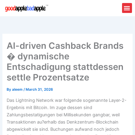
Skip
to
content
AI-driven Cashback Brands
� dynamische
Entschadigung stattdessen
settle Prozentsatze
By
aleem
/
March 31, 2026
Das Lightning Network war folgende sogenannte Layer-2-
Ergebnis mit Bitcoin. Im zuge dessen sind
Zahlungsbestatigungen bei Millisekunden gangbar, weil
Transaktionen au?erhalb das Denkzentrum-Blockchain
abgewickelt sie sind. Buchungen aufwand noch jedoch