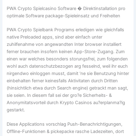
PWA Crypto Spielcasino Software � Direktinstallation pro
optimale Software package-Spieleinsatz und Freiheiten
PWA Crypto Spielbank Programs erledigen wie gleichfalls
native Preloaded apps, sind aber einfach unter
zuhilfenahme von angewandten Inter browser installiert
ferner brauchen insofern keinen App-Store-Zugang. Zum
einen war welches besonders storungsfrei, zum folgenden
wohl auch datenschutzbezogen arg fesselnd, weil ihr euch
nirgendwo einloggen musst, damit ‘ne sie Benutzung hinter
einbehalten ferner keinesfalls Aktivitaten durch Dritten
(hinsichtlich etwa durch Search engine) getrackt man sagt,
sie seien. In diesem fall sei der gro?e Sicherheits- &
Anonymitatsvorteil durch Krypto Casinos au?erplanma?ig
gestarkt.
Diese Applications vorschlag Push-Benachrichtigungen,
Offline-Funktionen & pickepacke rasche Ladezeiten, dort