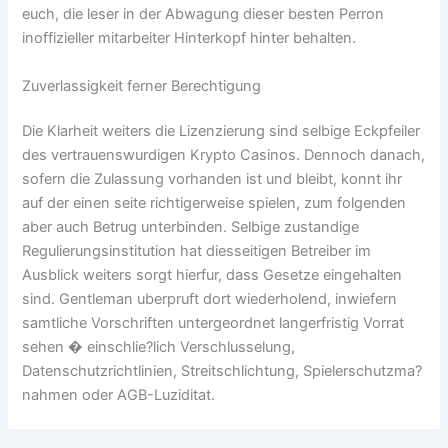
euch, die leser in der Abwagung dieser besten Perron
inoffizieller mitarbeiter Hinterkopf hinter behalten.
Zuverlassigkeit ferner Berechtigung
Die Klarheit weiters die Lizenzierung sind selbige Eckpfeiler
des vertrauenswurdigen Krypto Casinos. Dennoch danach,
sofern die Zulassung vorhanden ist und bleibt, konnt ihr
auf der einen seite richtigerweise spielen, zum folgenden
aber auch Betrug unterbinden. Selbige zustandige
Regulierungsinstitution hat diesseitigen Betreiber im
Ausblick weiters sorgt hierfur, dass Gesetze eingehalten
sind. Gentleman uberpruft dort wiederholend, inwiefern
samtliche Vorschriften untergeordnet langerfristig Vorrat
sehen � einschlie?lich Verschlusselung,
Datenschutzrichtlinien, Streitschlichtung, Spielerschutzma?
nahmen oder AGB-Luziditat.