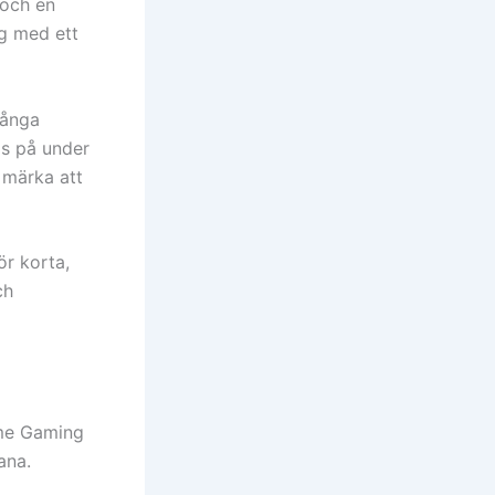
 och en
ng med ett
långa
as på under
 märka att
ör korta,
ch
ime Gaming
ana.