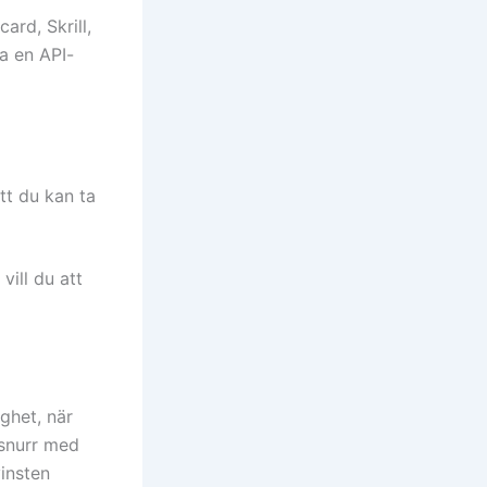
rd, Skrill,
a en API-
tt du kan ta
vill du att
ighet, när
 snurr med
vinsten