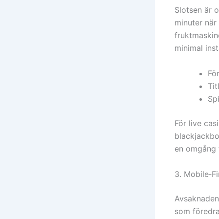
Slotsen är 
minuter när
fruktmaskin
minimal ins
Fö
Tit
Sp
För live cas
blackjackbo
en omgång f
3. Mobile‑F
Avsaknaden 
som föredra