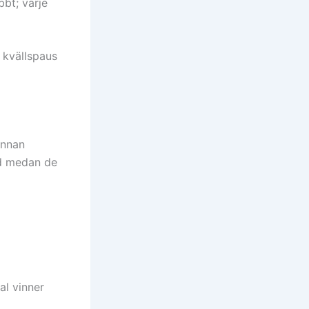
bt; varje
 kvällspaus
innan
ad medan de
al vinner