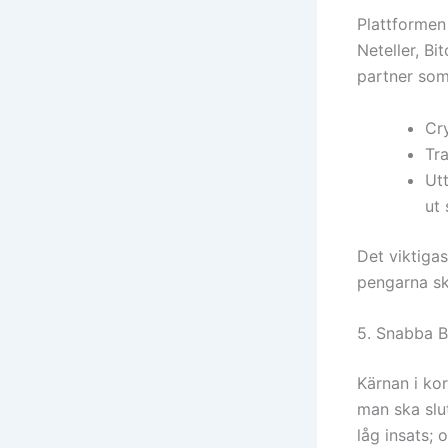
Plattformen
Neteller, B
partner som
Cr
Tra
Utt
ut 
Det viktigas
pengarna ska
5. Snabba B
Kärnan i kor
man ska slut
låg insats; 