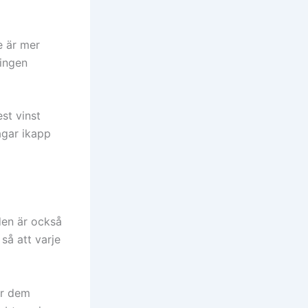
e är mer
ningen
est vinst
jagar ikapp
den är också
så att varje
er dem