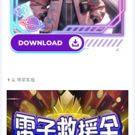
👩‍💻 專業客服