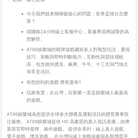
今天我們就來聊聊最核心的問題：世界盃積分怎麼
算？
或聯絡24小時線上客服中心，客服專員將誠摯的為
您解答。
AT99娛樂城的棋牌遊戲屬於多人對戰型玩法，重視
技巧、策略與即時判斷能力，互動性與競技感較
高，包含德州撲克、麻將、牛牛、十三支與鬥地主
等常見項目。
你想的到的遊戲 應有盡有!!
玩家角度：在台灣，百家樂一直是娛樂城人氣最高
的遊戲。
AT99娛樂城為您提供全球各大聯賽及運動項目的體育賽事投
注服務。 AT99娛樂城提供 HD 高畫質的真人視訊直播，由專
業荷官即時發牌、操作遊戲。 提供全系列：線上真人遊戲、
電子遊戲、撲克遊戲。 在台灣玩線上遊戲或參與各類博弈平