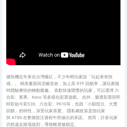
捕魚機近年來在台灣爆紅，不少年輕玩家說「玩起來有快
感」。 精美畫面與流暢音效，加上高 RTP 回饋率，讓玩家隨
時體驗爽快的轉動樂趣。 喜歡快速開獎的玩家，可以選擇 六
合彩、賓果、Keno 等多樣化彩票遊戲。 此外，樂透彩票與即
時彩如今彩539、六合彩、PK10等，也因「小額投注、大獎
回饋」的特性，深受玩家喜愛。 隱私權政策是指玩家
與 AT99 在整個投注過程中所做出的承諾。 然而，許多玩家
仍然違反賭場規則，導致帳號被鎖定。