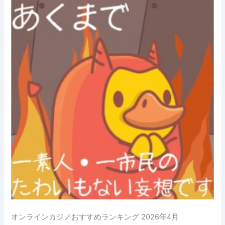
オンラインカジノおすすめランキング 2026年4月