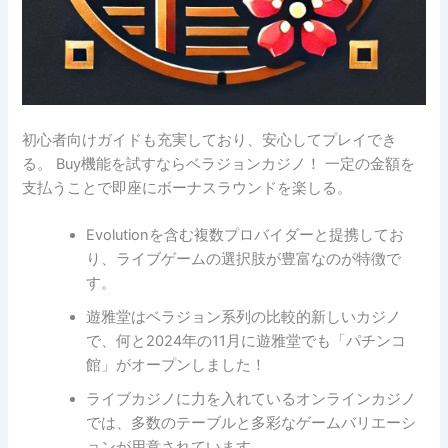
初心者向けガイドも充実しており、安心してプレイでき
る。 Buy機能を試すならベラジョンカジノ！ 一定の金額を
支払うことで即座にボーナスラウンドを楽しる。
Evolutionを含む複数プロバイダーと提携してお
り、ライブゲームの選択肢が豊富なのが特徴で
す。
遊雅堂はベラジョン系列の比較的新しいカジノ
で、何と2024年の11月に遊雅堂でも「パチンコ
館」がオープンしました！
ライブカジノに力を入れているオンラインカジノ
では、多数のテーブルと多彩なゲームバリエーシ
ョンが用意されています。