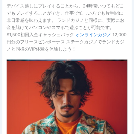
デバイス越しにプレイすることから、24時間いつてもどこ
でもプレイすることができ、仕事で忙しい方でも片手間に
非日常感を味わえます。 ランドカジノと同様に、実際にお
金を賭けてパソコンやスマホで遊ぶことが可能です。
$1,500初回入金キャッシュバック
オンラインカジノ
12,000
円分のフリースピンボーナス ステークカジノでランドカジ
ノと同様のVIP体験を体験しよう！