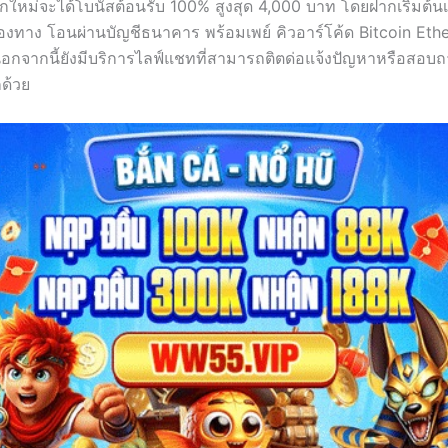
กใหม่จะได้โบนัสต้อนรับ 100% สูงสุด 4,000 บาท โดยฝากเริ่มต้น
ช่องทาง โอนผ่านบัญชีธนาคาร พร้อมเพย์ คิวอาร์โค้ด Bitcoin Ethe
อกจากนี้ยังมีบริการไลฟ์แชทที่สามารถติตด่อแจ้งปัญหาหรือสอบถ
ด้วย