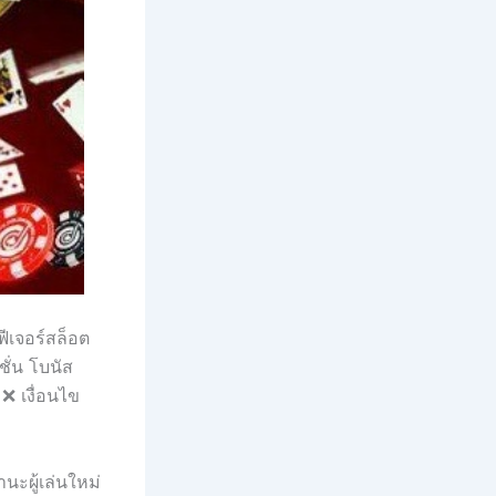
ีเจอร์สล็อต
ั่น โบนัส
❌ เงื่อนไข
นะผู้เล่นใหม่