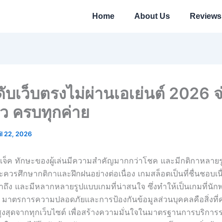
Home
About Us
Reviews
ดับเว็บตรงไม่ผ่านเอเย่นต์ 2026 จ
ว ครบทุกค่าย
il 22, 2026
จ็ค ทักษะของผู้เล่นมีความสำคัญมากกว่าโชค และมีกติกาหลายรูป
ะควรศึกษากติกาและฝึกฝนอย่างต่อเนื่อง เกมสล็อตเป็นที่ชื่นชอบเ
้าถึง และมีหลากหลายรูปแบบเกมที่น่าสนใจ ซึ่งทำให้เป็นเกมที่น
 มาตรการความปลอดภัยและการป้องกันข้อมูลส่วนบุคคลคือสิ่งที่ค
งสุดจากทุกเว็บไซต์ เพื่อสร้างความมั่นใจในมาตรฐานการบริการ