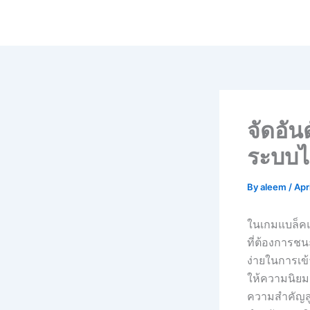
Skip
to
content
จัดอัน
ระบบไ
By
aleem
/
Apr
ในเกมแบล็คแ
ที่ต้องการชน
ง่ายในการเข
ให้ความนิยม
ความสำคัญสู