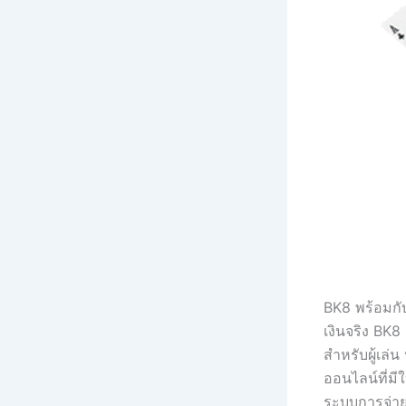
BK8 พร้อมกับ
เงินจริง BK
สำหรับผู้เล
ออนไลน์ที่ม
ระบบการจ่ายเง