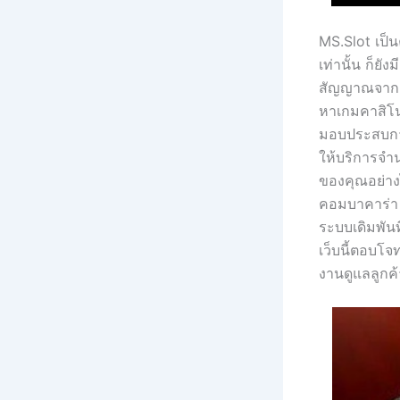
MS.Slot เป็น
เท่านั้น ก็ยั
สัญญาณจากค่า
หาเกมคาสิโนท
มอบประสบการณ
ให้บริการจำน
ของคุณอย่างไ
คอมบาคาร่า
ระบบเดิมพันที
เว็บนี้ตอบโจท
งานดูแลลูกค้