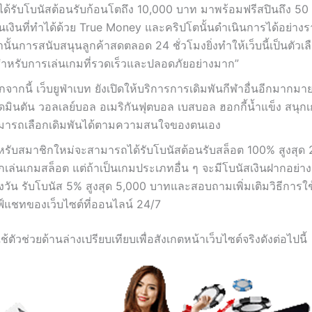
ด้รับโบนัสต้อนรับก้อนโตถึง 10,000 บาท มาพร้อมฟรีสปินถึง 50 
เงินที่ทำได้ด้วย True Money และคริปโตนั้นดำเนินการได้อย่างราบ
านั้นการสนับสนุนลูกค้าสดตลอด 24 ชั่วโมงยิ่งทำให้เว็บนี้เป็นตัวเล
สำหรับการเล่นเกมที่รวดเร็วและปลอดภัยอย่างมาก”
จากนี้ เว็บยูฟ่าเบท ยังเปิดให้บริการการเดิมพันกีฬาอื่นอีกมากมา
มินตัน วอลเลย์บอล อเมริกันฟุตบอล เบสบอล ฮอกกี้น้ำแข็ง สนุกเกอ
มารถเลือกเดิมพันได้ตามความสนใจของตนเอง
หรับสมาชิกใหม่จะสามารถได้รับโบนัสต้อนรับสล็อต 100% สูงสุด
เล่นเกมสล็อต แต่ถ้าเป็นเกมประเภทอื่น ๆ จะมีโบนัสเงินฝากอย่าง
วัน รับโบนัส 5% สูงสุด 5,000 บาทและสอบถามเพิ่มเติมวิธีการใช
ฟ์แชทของเว็บไซต์ที่ออนไลน์ 24/7
ัวช่วยด้านล่างเปรียบเทียบเพื่อสังเกตหน้าเว็บไซต์จริงดังต่อไปนี้