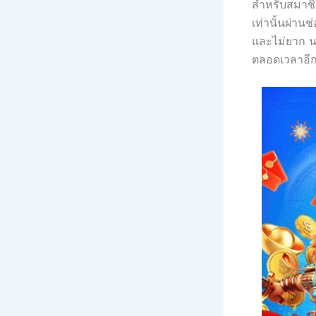
สำหรับสมาชิ
เท่านั้นผ่าน
และไม่ยาก น
ตลอดเวลาอีก