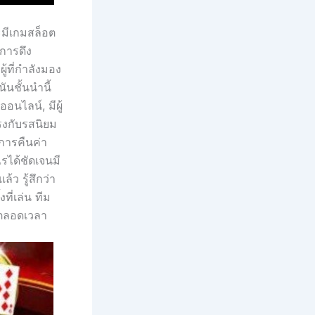
ะมีเกมสล็อต
นการดึง
้ที่กำลังมอง
นชั้นนำนี้
นไลน์, มีผู้
รงกับรสนิยม
 การคืนค่า
ได้ชัดเจนมี
้ว รู้สึกว่า
ที่เล่น ทีม
อตลอดเวลา