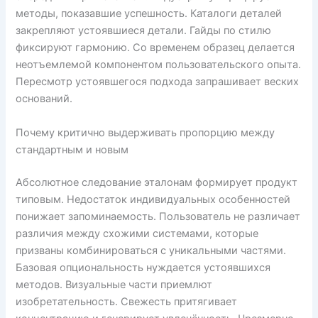
методы, показавшие успешность. Каталоги деталей
закрепляют устоявшиеся детали. Гайды по стилю
фиксируют гармонию. Со временем образец делается
неотъемлемой компонентом пользовательского опыта.
Пересмотр устоявшегося подхода запрашивает веских
оснований.
Почему критично выдерживать пропорцию между
стандартным и новым
Абсолютное следование эталонам формирует продукт
типовым. Недостаток индивидуальных особенностей
понижает запоминаемость. Пользователь не различает
различия между схожими системами, которые
призваны комбинироваться с уникальными частями.
Базовая опциональность нуждается устоявшихся
методов. Визуальные части приемлют
изобретательность. Свежесть притягивает