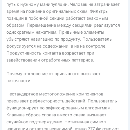
путь к нужному манипуляции. Человек не затрачивает
время на познание оригинальных схем. Фильтры
позиций в побочной секции работают знакомым
образом. Перемещение между секциями реализуется
однократным нажатием. Привычные элементы
убыстряют навигацию по продукту. Пользователь
фокусируется на содержании, а не на контроле.
Продуктивность контакта возрастает при
задействовании отработанных паттернов.
Почему отклонение от привычного вызывает
неточности
Нестандартное местоположение компонентов
прерывает рефлекторность действий. Пользователь
функционирует по зафиксированным алгоритмам.
Клавиша сброса справа вместо слева вызывает
случайное подтверждение. Нетипичная символ
навигации остается невидимой. азино 777 фиксируют