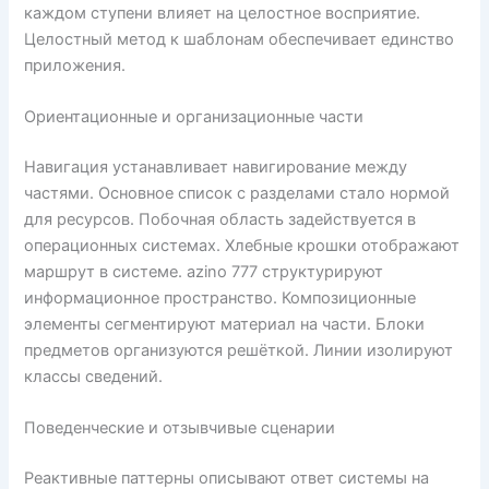
каждом ступени влияет на целостное восприятие.
Целостный метод к шаблонам обеспечивает единство
приложения.
Ориентационные и организационные части
Навигация устанавливает навигирование между
частями. Основное список с разделами стало нормой
для ресурсов. Побочная область задействуется в
операционных системах. Хлебные крошки отображают
маршрут в системе. azino 777 структурируют
информационное пространство. Композиционные
элементы сегментируют материал на части. Блоки
предметов организуются решёткой. Линии изолируют
классы сведений.
Поведенческие и отзывчивые сценарии
Реактивные паттерны описывают ответ системы на