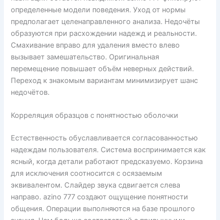
определенные модели поведения. Уход от нормы
предполагает целенаправленного анализа. Недочёты
образуются при расхождении надежд и реальности.
Смахивание вправо для удаления вместо влево
вызывает замешательство. Оригинальная
перемещение повышает объём неверных действий.
Переход к знакомым вариантам минимизирует шанс
недочётов.
Корреляция образцов с понятностью оболочки
Естественность обуславливается согласованностью
надеждам пользователя. Система воспринимается как
ясный, когда детали работают предсказуемо. Корзина
для исключения соотносится с осязаемым
эквивалентом. Слайдер звука сдвигается слева
направо. azino 777 создают ощущение понятности
общения. Операции выполняются на базе прошлого