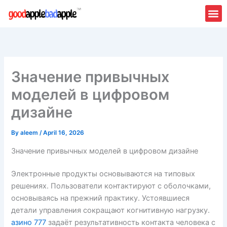
Skip
to
content
Значение привычных
моделей в цифровом
дизайне
By
aleem
/
April 16, 2026
Значение привычных моделей в цифровом дизайне
Электронные продукты основываются на типовых
решениях. Пользователи контактируют с оболочками,
основываясь на прежний практику. Устоявшиеся
детали управления сокращают когнитивную нагрузку.
азино 777
задаёт результативность контакта человека с