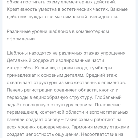
обязан постигать схему элементарных действий.
Креативность уместна в эстетических частях. Важные
действия нуждаются максимальной очевидности.
Различные уровни шаблонов в компьютерном
оформлении
Шаблоны находятся на различных этажах упрощения.
Детальный содержит изолированные части
интерфейса. Клавиши, строки ввода, тумблеры
принадлежат к основным деталям. Средний этаж
охватывает структуры из множественных элементов.
Панель регистрации соединяет области, кнопки и
переходы в единообразную структуру. Глобальный
задаёт совокупную структуру сервиса. Положение
перемещения, контентной области и вспомогательных
панелей создаёт основу – такие схемы работают на
всех уровнях одновременно. Гармония между этажами
создает целостность ощущения. Несоответствие на