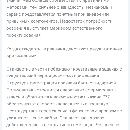
знания. Чем больше соответствий с привычными
методами, тем сильнее очевидность. Незнакомый
сервис представляется понятным при внедрении
привычных компонентов. Недостаток потребности
освоения выступает маркером естественного
проектирования.
Когда стандартные решения действуют результативнее
оригинальных
Стандартные части побеждают креативные в задачах с
существенной периодичностью применения.
Структура регистрации призвана быть стандартной.
Пользователь стремится оперативно сформировать
запись и обратиться к возможностям. казино 777
обеспечивают скорость повседневных процедур.
Нестандартная перемещение в финансовом программе
усиливает шанс ошибок. Стандартная корзина
действует успешнее креативных методов. Человек не