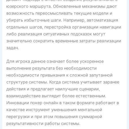
юзерского маршрута. Обновленные механизмы дают
возможность переосмысливать текущие модели и
убирать избыточные шаги. Например, автоматизация
отдельных шагов, перестройка организации навигации
либо реализация ситуативных подсказок могут
значительно сократить временные затраты реализации
задач.
Для игрока данное означает более ускоренное
выполнение результата без необходимости
необходимости привыкания к сложной запутанной
структуре системы. Когда система учитывает заранее
действия и предлагает наилучшие сценарии,
взаимодействие выглядит более естественным.
Инновации покер онлайн в таком формате работают в
качестве инструмент уменьшения ментальной
перегрузки и при этом повышения суммарной
результативности работы системы.