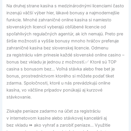
Na druhej strane kasína s medzinárodnými licenciami často
inzerujú väčší výber hier, lákavé bonusy a najmodernejšie
funkcie. Mnohé zahraničné online kasína si namiesto
slovenských licencií vyberajú obľúbené licencie od
spoľahlivých regulačných agentúr, ak ich nemajú. Preto pre
širšie možnosti a vyššie bonusy mnoho hráčov preferuje
zahraničné kasína bez slovenskej licencie. Odmenu
za registráciu vám prinesie každé slovenské online casino –
bonus bez vkladu je jednou z možností.✅ Ktoré sú TOP
casina s bonusom bez… Voľná stávka alebo free bet je
bonus, prostredníctvom ktorého si môžete podať tiket
zdarma. Spoločnosti, ktoré u nás prevádzkujú online
kasína, vo väčšine prípadov ponúkajú aj kurzové
stávkovanie.
Získajte peniaze zadarmo na účet za registráciu
v internetovom kasíne alebo stávkovej kancelárii aj
bez vkladu ⏩ ako vyhrať a zarobiť peniaze… Využitie