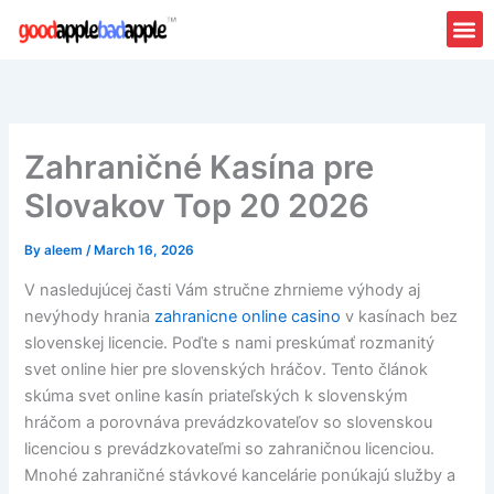
Skip
to
content
Zahraničné Kasína pre
Slovakov Top 20 2026
By
aleem
/
March 16, 2026
V nasledujúcej časti Vám stručne zhrnieme výhody aj
nevýhody hrania
zahranicne online casino
v kasínach bez
slovenskej licencie. Poďte s nami preskúmať rozmanitý
svet online hier pre slovenských hráčov. Tento článok
skúma svet online kasín priateľských k slovenským
hráčom a porovnáva prevádzkovateľov so slovenskou
licenciou s prevádzkovateľmi so zahraničnou licenciou.
Mnohé zahraničné stávkové kancelárie ponúkajú služby a