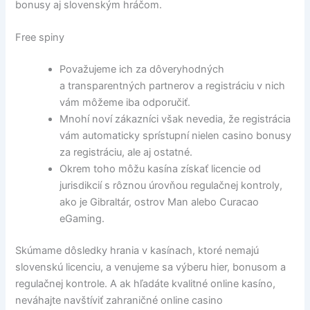
bonusy aj slovenským hráčom.
Free spiny
Považujeme ich za dôveryhodných
a transparentných partnerov a registráciu v nich
vám môžeme iba odporučiť.
Mnohí noví zákazníci však nevedia, že registrácia
vám automaticky sprístupní nielen casino bonusy
za registráciu, ale aj ostatné.
Okrem toho môžu kasína získať licencie od
jurisdikcií s rôznou úrovňou regulačnej kontroly,
ako je Gibraltár, ostrov Man alebo Curacao
eGaming.
Skúmame dôsledky hrania v kasínach, ktoré nemajú
slovenskú licenciu, a venujeme sa výberu hier, bonusom a
regulačnej kontrole. A ak hľadáte kvalitné online kasíno,
neváhajte navštíviť zahraničné online casino