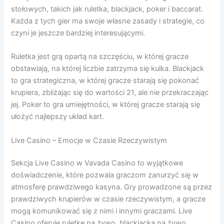
stołowych, takich jak ruletka, blackjack, poker i baccarat.
Każda z tych gier ma swoje własne zasady i strategie, co
czyni je jeszcze bardziej interesującymi.
Ruletka jest grą opartą na szczęściu, w której gracze
obstawiają, na której liczbie zatrzyma się kulka. Blackjack
to gra strategiczna, w której gracze starają się pokonać
krupiera, zbliżając się do wartości 21, ale nie przekraczając
jej. Poker to gra umiejętności, w której gracze starają się
ułożyć najlepszy układ kart.
Live Casino – Emocje w Czasie Rzeczywistym
Sekcja Live Casino w Vavada Casino to wyjątkowe
doświadczenie, które pozwala graczom zanurzyć się w
atmosferę prawdziwego kasyna. Gry prowadzone są przez
prawdziwych krupierów w czasie rzeczywistym, a gracze
mogą komunikować się z nimi i innymi graczami. Live
Casino oferuje ruletkę na żywo, blackjacka na żywo,