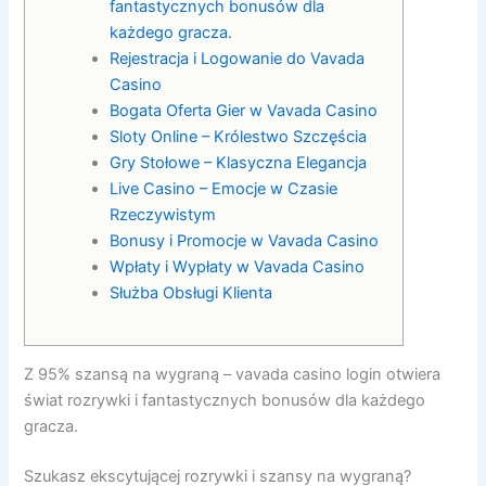
fantastycznych bonusów dla
każdego gracza.
Rejestracja i Logowanie do Vavada
Casino
Bogata Oferta Gier w Vavada Casino
Sloty Online – Królestwo Szczęścia
Gry Stołowe – Klasyczna Elegancja
Live Casino – Emocje w Czasie
Rzeczywistym
Bonusy i Promocje w Vavada Casino
Wpłaty i Wypłaty w Vavada Casino
Służba Obsługi Klienta
Z 95% szansą na wygraną – vavada casino login otwiera
świat rozrywki i fantastycznych bonusów dla każdego
gracza.
Szukasz ekscytującej rozrywki i szansy na wygraną?