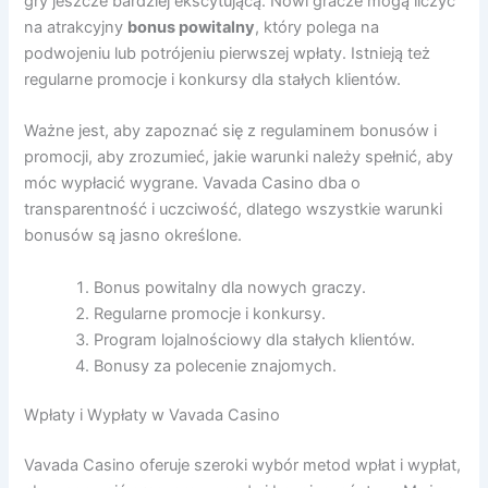
gry jeszcze bardziej ekscytującą. Nowi gracze mogą liczyć
na atrakcyjny
bonus powitalny
, który polega na
podwojeniu lub potrójeniu pierwszej wpłaty. Istnieją też
regularne promocje i konkursy dla stałych klientów.
Ważne jest, aby zapoznać się z regulaminem bonusów i
promocji, aby zrozumieć, jakie warunki należy spełnić, aby
móc wypłacić wygrane. Vavada Casino dba o
transparentność i uczciwość, dlatego wszystkie warunki
bonusów są jasno określone.
Bonus powitalny dla nowych graczy.
Regularne promocje i konkursy.
Program lojalnościowy dla stałych klientów.
Bonusy za polecenie znajomych.
Wpłaty i Wypłaty w Vavada Casino
Vavada Casino oferuje szeroki wybór metod wpłat i wypłat,