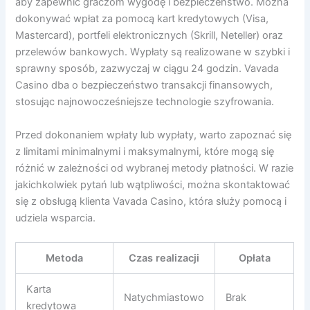
aby zapewnić graczom wygodę i bezpieczeństwo. Można
dokonywać wpłat za pomocą kart kredytowych (Visa,
Mastercard), portfeli elektronicznych (Skrill, Neteller) oraz
przelewów bankowych. Wypłaty są realizowane w szybki i
sprawny sposób, zazwyczaj w ciągu 24 godzin. Vavada
Casino dba o bezpieczeństwo transakcji finansowych,
stosując najnowocześniejsze technologie szyfrowania.
Przed dokonaniem wpłaty lub wypłaty, warto zapoznać się
z limitami minimalnymi i maksymalnymi, które mogą się
różnić w zależności od wybranej metody płatności. W razie
jakichkolwiek pytań lub wątpliwości, można skontaktować
się z obsługą klienta Vavada Casino, która służy pomocą i
udziela wsparcia.
Metoda
Czas realizacji
Opłata
Karta
Natychmiastowo
Brak
kredytowa