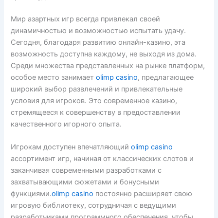
Мир азартных игр всегда привлекал своей
динамичностью и возможностью испытать удачу.
Сегодня, благодаря развитию онлайн-казино, эта
возможность доступна каждому, не выходя из дома.
Среди множества представленных на рынке платформ,
особое место занимает
olimp casino
, предлагающее
широкий выбор развлечений и привлекательные
условия для игроков. Это современное казино,
стремящееся к совершенству в предоставлении
качественного игорного опыта.
Игрокам доступен впечатляющий
olimp casino
ассортимент игр, начиная от классических слотов и
заканчивая современными разработками с
захватывающими сюжетами и бонусными
функциями.
olimp casino
постоянно расширяет свою
игровую библиотеку, сотрудничая с ведущими
разработчиками программного обеспечения, чтобы