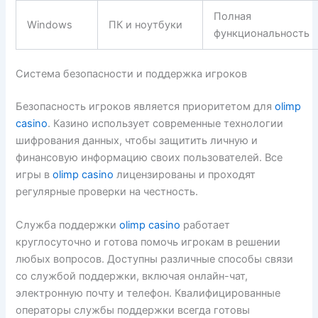
Полная
Windows
ПК и ноутбуки
функциональность
Система безопасности и поддержка игроков
Безопасность игроков является приоритетом для
olimp
casino
. Казино использует современные технологии
шифрования данных, чтобы защитить личную и
финансовую информацию своих пользователей. Все
игры в
olimp casino
лицензированы и проходят
регулярные проверки на честность.
Служба поддержки
olimp casino
работает
круглосуточно и готова помочь игрокам в решении
любых вопросов. Доступны различные способы связи
со службой поддержки, включая онлайн-чат,
электронную почту и телефон. Квалифицированные
операторы службы поддержки всегда готовы