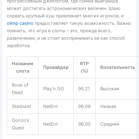
прогрессивным джекпотом, где сумма выигрыша
может достигать астрономических величин. Шанс
сорвать крупный куш привлекает многих игроков, и
olimp casino
предоставляет такую возможность. Важно
помнить, что игра в слоты – это, прежде всего,
развлечение, и не стоит воспринимать ее как способ
заработка.
Название
RTP
Провайдер
Волатильность
слота
(%)
Book of
Play’n GO
96.21
Высокая
Dead
Starburst
NetEnt
96.09
Низкая
Gonzo’s
NetEnt
96.00
Средняя
Quest