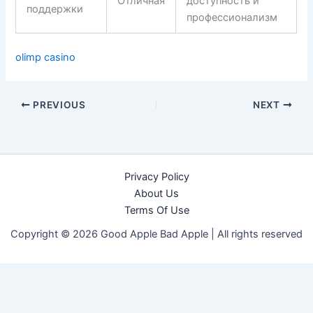
Отличная
доступность и
поддержки
профессионализм
olimp casino
PREVIOUS
NEXT
Privacy Policy
About Us
Terms Of Use
Copyright © 2026 Good Apple Bad Apple |
All rights reserved