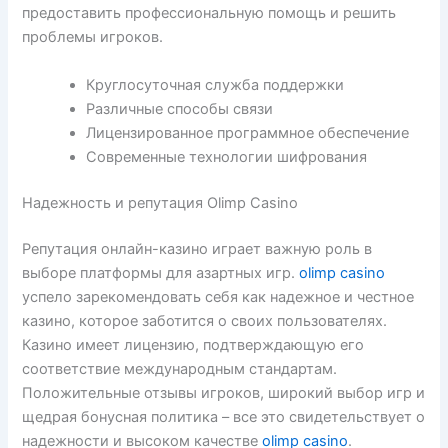
предоставить профессиональную помощь и решить
проблемы игроков.
Круглосуточная служба поддержки
Различные способы связи
Лицензированное программное обеспечение
Современные технологии шифрования
Надежность и репутация Olimp Casino
Репутация онлайн-казино играет важную роль в
выборе платформы для азартных игр.
olimp casino
успело зарекомендовать себя как надежное и честное
казино, которое заботится о своих пользователях.
Казино имеет лицензию, подтверждающую его
соответствие международным стандартам.
Положительные отзывы игроков, широкий выбор игр и
щедрая бонусная политика – все это свидетельствует о
надежности и высоком качестве
olimp casino
.