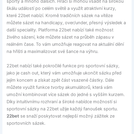
sporty a mnoho dalších. Hráči si mohou vsadit na širokou
škálu událostí po celém světě a využít atraktivní kurzy,
které 22bet nabízí. Kromě tradičních sázek na vítěze
můžete sázet na handicapy, over/under, přesný výsledek a
další speciality. Platforma 22bet nabízí také možnost
živého sázení, kde můžete sázet na průběh zápasu v
reálném čase. To vám umožňuje reagovat na aktuální dění
na hřišti a maximalizovat své šance na výhru.
22bet nabízí také pokročilé funkce pro sportovní sázky,
jako je cash out, který vám umožňuje ukončit sázku před
jejím koncem a získat zpět část vsazené částky. Dále
můžete využít funkce tvorby akumulátorů, která vám
umožní kombinovat více sázek do jedné s vyšším kurzem.
Díky intuitivnímu rozhraní a široké nabídce možností si
sportovní sázky na 22bet užije každý fanoušek sportu.
22bet
se snaží poskytovat nejlepší možný zážitek ze
sportovních sázek.