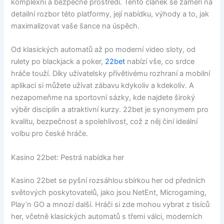
komplexní a bezpečné prostředí. Tento článek se zaměří na
detailní rozbor této platformy, její nabídku, výhody a to, jak
maximalizovat vaše šance na úspěch.
Od klasických automatů až po moderní video sloty, od
rulety po blackjack a poker,
22bet
nabízí vše, co srdce
hráče touží. Díky uživatelsky přívětivému rozhraní a mobilní
aplikaci si můžete užívat zábavu kdykoliv a kdekoliv. A
nezapomeňme na sportovní sázky, kde najdete široký
výběr disciplín a atraktivní kurzy. 22bet je synonymem pro
kvalitu, bezpečnost a spolehlivost, což z něj činí ideální
volbu pro české hráče.
Kasino 22bet: Pestrá nabídka her
Kasino 22bet se pyšní rozsáhlou sbírkou her od předních
světových poskytovatelů, jako jsou NetEnt, Microgaming,
Play’n GO a mnozí další. Hráči si zde mohou vybrat z tisíců
her, včetně klasických automatů s třemi válci, moderních