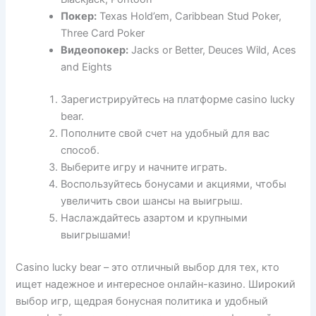
Покер:
Texas Hold’em, Caribbean Stud Poker,
Three Card Poker
Видеопокер:
Jacks or Better, Deuces Wild, Aces
and Eights
Зарегистрируйтесь на платформе casino lucky
bear.
Пополните свой счет на удобный для вас
способ.
Выберите игру и начните играть.
Воспользуйтесь бонусами и акциями, чтобы
увеличить свои шансы на выигрыш.
Наслаждайтесь азартом и крупными
выигрышами!
Casino lucky bear – это отличный выбор для тех, кто
ищет надежное и интересное онлайн-казино. Широкий
выбор игр, щедрая бонусная политика и удобный