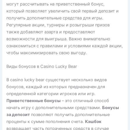
могут рассчитывать на приветственный бонус,
который позволяет увеличить свой первый депозит и
получить дополнительные средства для игры.
Регулярные акции, турниры и розыгрыши призов
также добавляют азарта и предоставляют
возможности для выигрыша. Важно внимательно
ознакомиться с правилами и условиями каждой акции,
чтобы максимизировать свою выгоду.
Виды бонусов в Casino Lucky Bear
В casino lucky bear существует несколько видов
бонусов, каждый из которых предназначен для
определенной категории игроков или игр.
Приветственные бонусы
– это отличный способ
начать игру с дополнительными средствами.
Бонусы
за депозит
позволяют получить дополнительные
проценты к сумме пополнения счета.
Кэшбэк
возвращает часть потраченных средств в случае