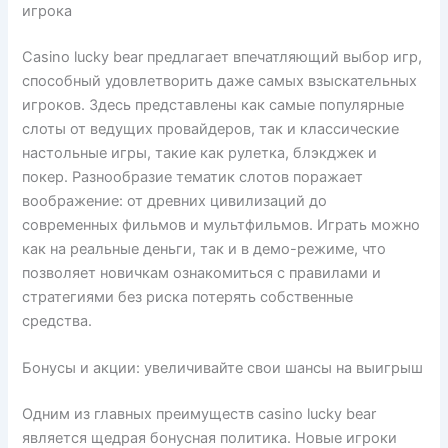
игрока
Casino lucky bear предлагает впечатляющий выбор игр,
способный удовлетворить даже самых взыскательных
игроков. Здесь представлены как самые популярные
слоты от ведущих провайдеров, так и классические
настольные игры, такие как рулетка, блэкджек и
покер. Разнообразие тематик слотов поражает
воображение: от древних цивилизаций до
современных фильмов и мультфильмов. Играть можно
как на реальные деньги, так и в демо-режиме, что
позволяет новичкам ознакомиться с правилами и
стратегиями без риска потерять собственные
средства.
Бонусы и акции: увеличивайте свои шансы на выигрыш
Одним из главных преимуществ casino lucky bear
является щедрая бонусная политика. Новые игроки