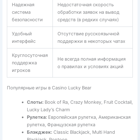
Надежная
Недостаточная скорость
система
обработки заявок на вывод
безопасности
средств (в редких случаях)
Удобный
Отсутствие русскоязычной
интерфейс
поддержки в некоторых чатах
Круглосуточная
Не всегда полная информация
поддержка
о правилах и условиях акций
игроков
Популярные игры в Casino Lucky Bear
Слоты:
Book of Ra, Crazy Monkey, Fruit Cocktail,
Lucky Lady’s Charm
Рулетка:
Европейская рулетка, Американская
рулетка, Французская рулетка
Блэкджек:
Classic Blackjack, Multi Hand
Blackjack, Pontoon