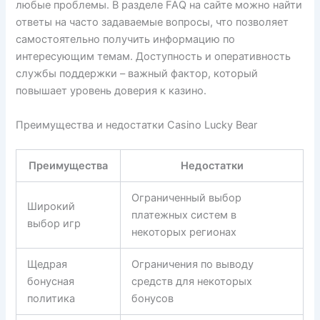
любые проблемы. В разделе FAQ на сайте можно найти
ответы на часто задаваемые вопросы, что позволяет
самостоятельно получить информацию по
интересующим темам. Доступность и оперативность
службы поддержки – важный фактор, который
повышает уровень доверия к казино.
Преимущества и недостатки Casino Lucky Bear
Преимущества
Недостатки
Ограниченный выбор
Широкий
платежных систем в
выбор игр
некоторых регионах
Щедрая
Ограничения по выводу
бонусная
средств для некоторых
политика
бонусов