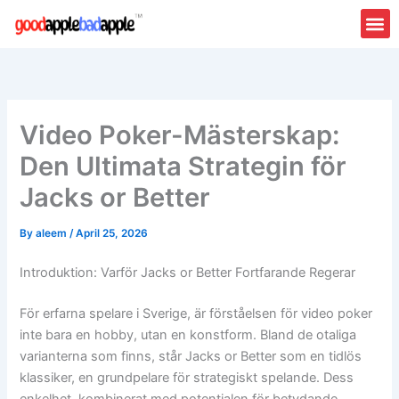
Skip
to
content
Video Poker-Mästerskap:
Den Ultimata Strategin för
Jacks or Better
By
aleem
/
April 25, 2026
Introduktion: Varför Jacks or Better Fortfarande Regerar
För erfarna spelare i Sverige, är förståelsen för video poker
inte bara en hobby, utan en konstform. Bland de otaliga
varianterna som finns, står Jacks or Better som en tidlös
klassiker, en grundpelare för strategiskt spelande. Dess