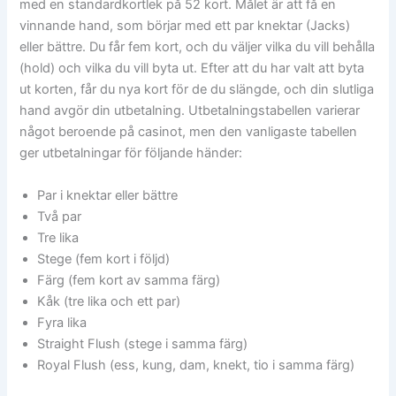
med en standardkortlek på 52 kort. Målet är att få en
vinnande hand, som börjar med ett par knektar (Jacks)
eller bättre. Du får fem kort, och du väljer vilka du vill behålla
(hold) och vilka du vill byta ut. Efter att du har valt att byta
ut korten, får du nya kort för de du slängde, och din slutliga
hand avgör din utbetalning. Utbetalningstabellen varierar
något beroende på casinot, men den vanligaste tabellen
ger utbetalningar för följande händer:
Par i knektar eller bättre
Två par
Tre lika
Stege (fem kort i följd)
Färg (fem kort av samma färg)
Kåk (tre lika och ett par)
Fyra lika
Straight Flush (stege i samma färg)
Royal Flush (ess, kung, dam, knekt, tio i samma färg)