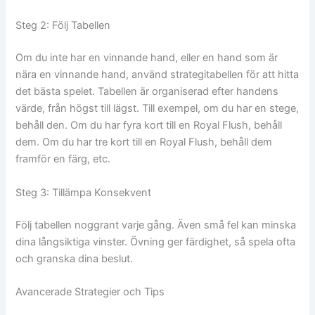
Steg 2: Följ Tabellen
Om du inte har en vinnande hand, eller en hand som är
nära en vinnande hand, använd strategitabellen för att hitta
det bästa spelet. Tabellen är organiserad efter handens
värde, från högst till lägst. Till exempel, om du har en stege,
behåll den. Om du har fyra kort till en Royal Flush, behåll
dem. Om du har tre kort till en Royal Flush, behåll dem
framför en färg, etc.
Steg 3: Tillämpa Konsekvent
Följ tabellen noggrant varje gång. Även små fel kan minska
dina långsiktiga vinster. Övning ger färdighet, så spela ofta
och granska dina beslut.
Avancerade Strategier och Tips