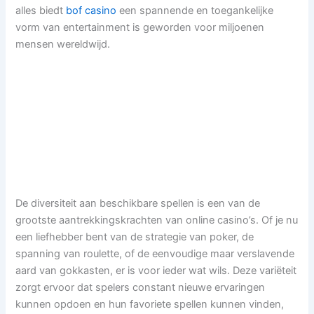
alles biedt
bof casino
een spannende en toegankelijke
vorm van entertainment is geworden voor miljoenen
mensen wereldwijd.
De diversiteit aan beschikbare spellen is een van de
grootste aantrekkingskrachten van online casino’s. Of je nu
een liefhebber bent van de strategie van poker, de
spanning van roulette, of de eenvoudige maar verslavende
aard van gokkasten, er is voor ieder wat wils. Deze variëteit
zorgt ervoor dat spelers constant nieuwe ervaringen
kunnen opdoen en hun favoriete spellen kunnen vinden,