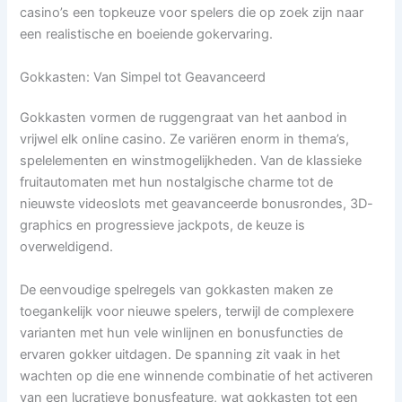
casino’s een topkeuze voor spelers die op zoek zijn naar
een realistische en boeiende gokervaring.
Gokkasten: Van Simpel tot Geavanceerd
Gokkasten vormen de ruggengraat van het aanbod in
vrijwel elk online casino. Ze variëren enorm in thema’s,
spelelementen en winstmogelijkheden. Van de klassieke
fruitautomaten met hun nostalgische charme tot de
nieuwste videoslots met geavanceerde bonusrondes, 3D-
graphics en progressieve jackpots, de keuze is
overweldigend.
De eenvoudige spelregels van gokkasten maken ze
toegankelijk voor nieuwe spelers, terwijl de complexere
varianten met hun vele winlijnen en bonusfuncties de
ervaren gokker uitdagen. De spanning zit vaak in het
wachten op die ene winnende combinatie of het activeren
van een lucratieve bonusfeature, wat gokkasten tot een