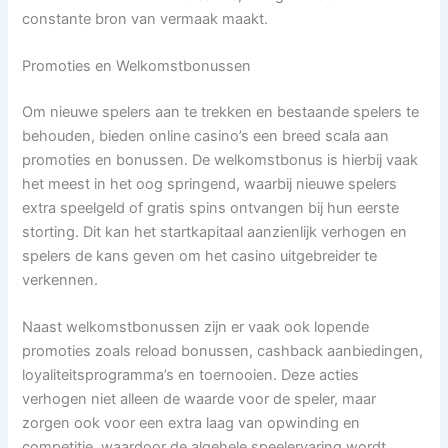
constante bron van vermaak maakt.
Promoties en Welkomstbonussen
Om nieuwe spelers aan te trekken en bestaande spelers te
behouden, bieden online casino’s een breed scala aan
promoties en bonussen. De welkomstbonus is hierbij vaak
het meest in het oog springend, waarbij nieuwe spelers
extra speelgeld of gratis spins ontvangen bij hun eerste
storting. Dit kan het startkapitaal aanzienlijk verhogen en
spelers de kans geven om het casino uitgebreider te
verkennen.
Naast welkomstbonussen zijn er vaak ook lopende
promoties zoals reload bonussen, cashback aanbiedingen,
loyaliteitsprogramma’s en toernooien. Deze acties
verhogen niet alleen de waarde voor de speler, maar
zorgen ook voor een extra laag van opwinding en
competitie, waardoor de algehele speelervaring wordt