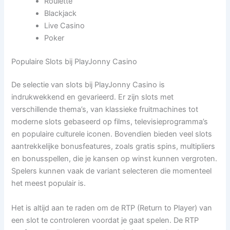
Roulette
Blackjack
Live Casino
Poker
Populaire Slots bij PlayJonny Casino
De selectie van slots bij PlayJonny Casino is
indrukwekkend en gevarieerd. Er zijn slots met
verschillende thema’s, van klassieke fruitmachines tot
moderne slots gebaseerd op films, televisieprogramma’s
en populaire culturele iconen. Bovendien bieden veel slots
aantrekkelijke bonusfeatures, zoals gratis spins, multipliers
en bonusspellen, die je kansen op winst kunnen vergroten.
Spelers kunnen vaak de variant selecteren die momenteel
het meest populair is.
Het is altijd aan te raden om de RTP (Return to Player) van
een slot te controleren voordat je gaat spelen. De RTP