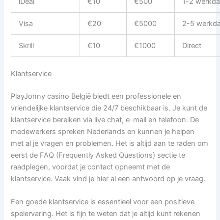
iDeal
€10
€500
1-2 werkd
Visa
€20
€5000
2-5 werkd
Skrill
€10
€1000
Direct
Klantservice
PlayJonny casino België biedt een professionele en
vriendelijke klantservice die 24/7 beschikbaar is. Je kunt de
klantservice bereiken via live chat, e-mail en telefoon. De
medewerkers spreken Nederlands en kunnen je helpen
met al je vragen en problemen. Het is altijd aan te raden om
eerst de FAQ (Frequently Asked Questions) sectie te
raadplegen, voordat je contact opneemt met de
klantservice. Vaak vind je hier al een antwoord op je vraag.
Een goede klantservice is essentieel voor een positieve
spelervaring. Het is fijn te weten dat je altijd kunt rekenen