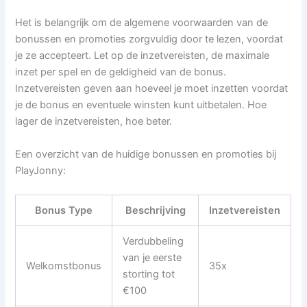
Het is belangrijk om de algemene voorwaarden van de
bonussen en promoties zorgvuldig door te lezen, voordat
je ze accepteert. Let op de inzetvereisten, de maximale
inzet per spel en de geldigheid van de bonus.
Inzetvereisten geven aan hoeveel je moet inzetten voordat
je de bonus en eventuele winsten kunt uitbetalen. Hoe
lager de inzetvereisten, hoe beter.
Een overzicht van de huidige bonussen en promoties bij
PlayJonny:
Bonus Type
Beschrijving
Inzetvereisten
Verdubbeling
van je eerste
Welkomstbonus
35x
storting tot
€100