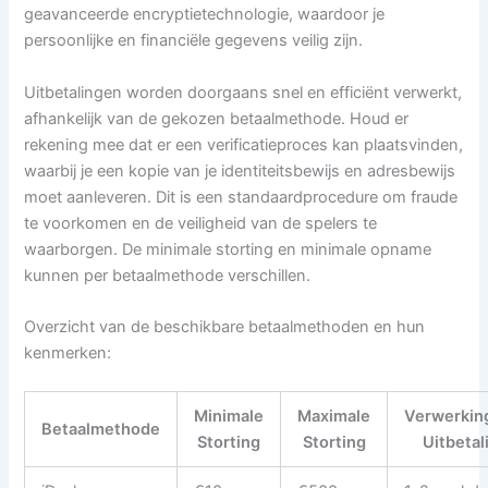
geavanceerde encryptietechnologie, waardoor je
persoonlijke en financiële gegevens veilig zijn.
Uitbetalingen worden doorgaans snel en efficiënt verwerkt,
afhankelijk van de gekozen betaalmethode. Houd er
rekening mee dat er een verificatieproces kan plaatsvinden,
waarbij je een kopie van je identiteitsbewijs en adresbewijs
moet aanleveren. Dit is een standaardprocedure om fraude
te voorkomen en de veiligheid van de spelers te
waarborgen. De minimale storting en minimale opname
kunnen per betaalmethode verschillen.
Overzicht van de beschikbare betaalmethoden en hun
kenmerken:
Minimale
Maximale
Verwerking
Betaalmethode
Storting
Storting
Uitbetal