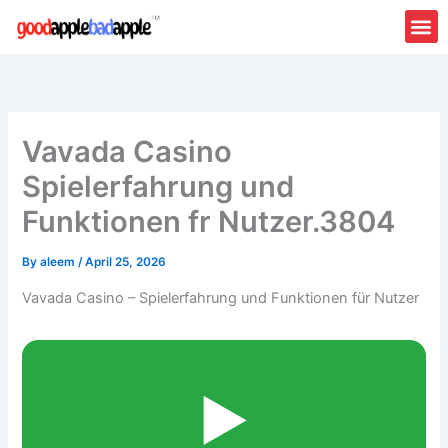
Skip
to
content
Vavada Casino
Spielerfahrung und
Funktionen fr Nutzer.3804
By
aleem
/
April 25, 2026
Vavada Casino – Spielerfahrung und Funktionen für Nutzer
▶️