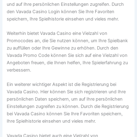
und auf Ihre persönlichen Einstellungen zugreifen. Durch
den Vavada Casino Login können Sie Ihre Favoriten
speichern, Ihre Spielhistorie einsehen und vieles mehr.
Weiterhin bietet Vavada Casino eine Vielzahl von
Promocodes an, die Sie nutzen können, um Ihre Spielbank
zu auffüllen oder Ihre Gewinne zu erhöhen. Durch den
Vavada Promo Code können Sie sich auf eine Vielzahl von
Angeboten freuen, die Ihnen helfen, Ihre Spielerfahrung zu
verbessern.
Ein weiterer wichtiger Aspekt ist die Registrierung bei
Vavada Casino. Hier können Sie sich registrieren und Ihre
persönlichen Daten speichern, um auf Ihre persönlichen
Einstellungen zugreifen zu können. Durch die Registrierung
bei Vavada Casino können Sie Ihre Favoriten speichern,
Ihre Spielhistorie einsehen und vieles mehr.
Vavada Casino bietet auch eine Vielzahl von