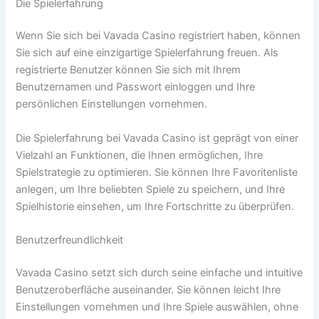
Die Spielerfahrung
Wenn Sie sich bei Vavada Casino registriert haben, können
Sie sich auf eine einzigartige Spielerfahrung freuen. Als
registrierte Benutzer können Sie sich mit Ihrem
Benutzernamen und Passwort einloggen und Ihre
persönlichen Einstellungen vornehmen.
Die Spielerfahrung bei Vavada Casino ist geprägt von einer
Vielzahl an Funktionen, die Ihnen ermöglichen, Ihre
Spielstrategie zu optimieren. Sie können Ihre Favoritenliste
anlegen, um Ihre beliebten Spiele zu speichern, und Ihre
Spielhistorie einsehen, um Ihre Fortschritte zu überprüfen.
Benutzerfreundlichkeit
Vavada Casino setzt sich durch seine einfache und intuitive
Benutzeroberfläche auseinander. Sie können leicht Ihre
Einstellungen vornehmen und Ihre Spiele auswählen, ohne