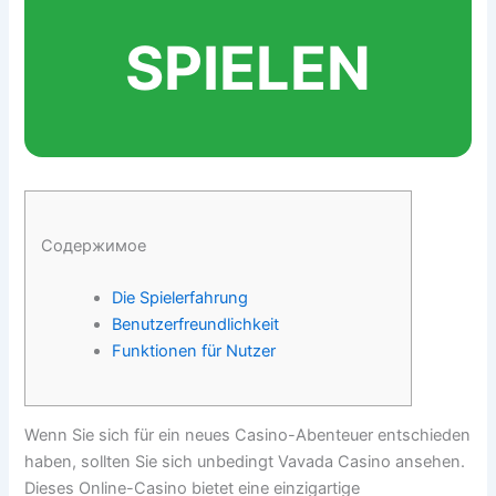
SPIELEN
Содержимое
Die Spielerfahrung
Benutzerfreundlichkeit
Funktionen für Nutzer
Wenn Sie sich für ein neues Casino-Abenteuer entschieden
haben, sollten Sie sich unbedingt Vavada Casino ansehen.
Dieses Online-Casino bietet eine einzigartige