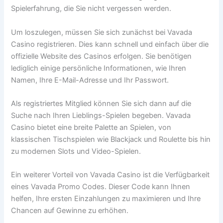
Spielerfahrung, die Sie nicht vergessen werden.
Um loszulegen, müssen Sie sich zunächst bei Vavada
Casino registrieren. Dies kann schnell und einfach über die
offizielle Website des Casinos erfolgen. Sie benötigen
lediglich einige persönliche Informationen, wie Ihren
Namen, Ihre E-Mail-Adresse und Ihr Passwort.
Als registriertes Mitglied können Sie sich dann auf die
Suche nach Ihren Lieblings-Spielen begeben. Vavada
Casino bietet eine breite Palette an Spielen, von
klassischen Tischspielen wie Blackjack und Roulette bis hin
zu modernen Slots und Video-Spielen.
Ein weiterer Vorteil von Vavada Casino ist die Verfügbarkeit
eines Vavada Promo Codes. Dieser Code kann Ihnen
helfen, Ihre ersten Einzahlungen zu maximieren und Ihre
Chancen auf Gewinne zu erhöhen.