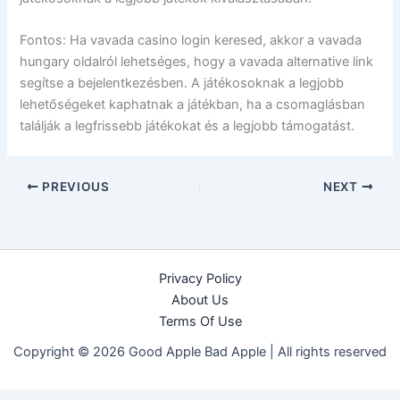
Fontos: Ha vavada casino login keresed, akkor a vavada
hungary oldalról lehetséges, hogy a vavada alternative link
segítse a bejelentkezésben. A játékosoknak a legjobb
lehetőségeket kaphatnak a játékban, ha a csomaglásban
találják a legfrissebb játékokat és a legjobb támogatást.
PREVIOUS
NEXT
Privacy Policy
About Us
Terms Of Use
Copyright © 2026 Good Apple Bad Apple |
All rights reserved