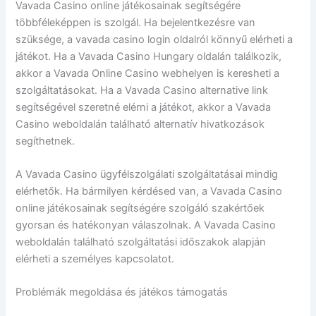
Vavada Casino online játékosainak segítségére
többféleképpen is szolgál. Ha bejelentkezésre van
szüksége, a vavada casino login oldalról könnyű elérheti a
játékot. Ha a Vavada Casino Hungary oldalán találkozik,
akkor a Vavada Online Casino webhelyen is keresheti a
szolgáltatásokat. Ha a Vavada Casino alternative link
segítségével szeretné elérni a játékot, akkor a Vavada
Casino weboldalán található alternatív hivatkozások
segíthetnek.
A Vavada Casino ügyfélszolgálati szolgáltatásai mindig
elérhetők. Ha bármilyen kérdésed van, a Vavada Casino
online játékosainak segítségére szolgáló szakértőek
gyorsan és hatékonyan válaszolnak. A Vavada Casino
weboldalán található szolgáltatási időszakok alapján
elérheti a személyes kapcsolatot.
Problémák megoldása és játékos támogatás