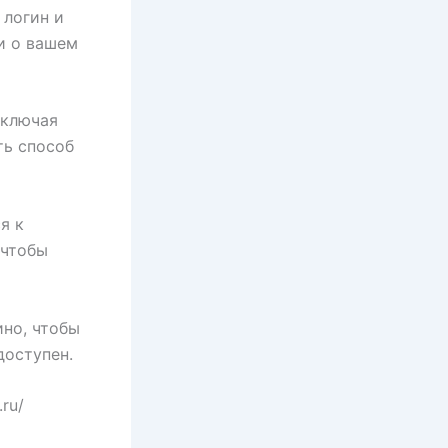
 логин и
и о вашем
включая
ть способ
я к
 чтобы
ино, чтобы
доступен.
ru/