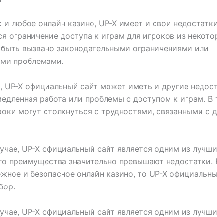
к и любое онлайн казино, UP-X имеет и свои недостатк
ся ограничение доступа к играм для игроков из некото
 быть вызвано законодательными ограничениями или
ими проблемами.
, UP-X официальный сайт может иметь и другие недост
медленная работа или проблемы с доступом к играм. В 
роки могут столкнуться с трудностями, связанными с 
учае, UP-X официальный сайт является одним из лучши
его преимущества значительно превышают недостатки. 
жное и безопасное онлайн казино, то UP-X официальны
бор.
учае, UP-X официальный сайт является одним из лучши