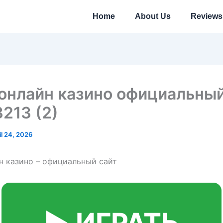
Home
About Us
Reviews
онлайн казино официальны
3213 (2)
il 24, 2026
н казино – официальный сайт
▶️ ИГРАТЬ