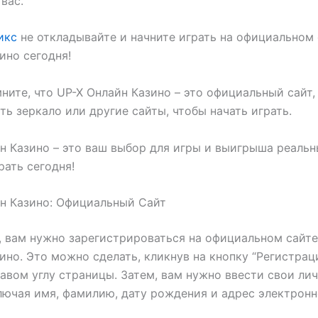
вас.
икс
не откладывайте и начните играть на официальном 
ино сегодня!
ните, что UP-X Онлайн Казино – это официальный сайт,
ть зеркало или другие сайты, чтобы начать играть.
н Казино – это ваш выбор для игры и выигрыша реальн
рать сегодня!
н Казино: Официальный Сайт
, вам нужно зарегистрироваться на официальном сайте
ино. Это можно сделать, кликнув на кнопку “Регистрац
авом углу страницы. Затем, вам нужно ввести свои ли
лючая имя, фамилию, дату рождения и адрес электронн