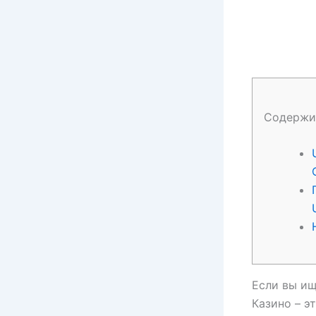
Содержи
Если вы ищ
Казино – э