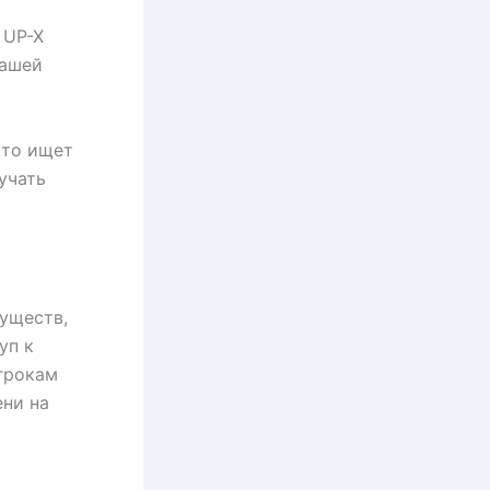
 UP-X
вашей
кто ищет
учать
уществ,
уп к
грокам
ени на