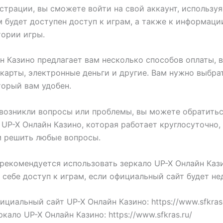
страции, вы сможете войти на свой аккаунт, используя
м будет доступен доступ к играм, а также к информаци
тории игры.
н Казино предлагает вам несколько способов оплаты, 
карты, электронные деньги и другие. Вам нужно выбра
торый вам удобен.
 возникли вопросы или проблемы, вы можете обратитьс
UP-X Онлайн Казино, которая работает круглосуточно,
м решить любые вопросы.
рекомендуется использовать зеркало UP-X Онлайн Каз
 себе доступ к играм, если официальный сайт будет не
ициальный сайт UP-X Онлайн Казино: https://www.sfkras.
ркало UP-X Онлайн Казино: https://www.sfkras.ru/