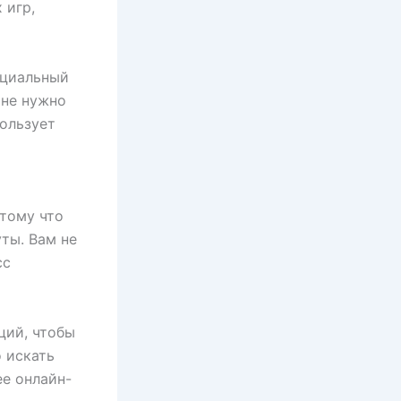
 игр,
ициальный
 не нужно
пользует
отому что
ты. Вам не
сс
ций, чтобы
о искать
ее онлайн-