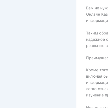
Вам не нуж
Онлайн Каз
информаци
Таким обра
надежное о
реальные 
Преимущес
Кроме того
включая бы
информации
легко озна
изучение п
Недостатк