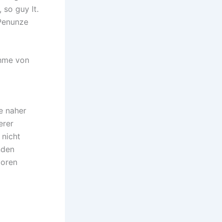
so guy lt.
 Penunze
ahme von
e naher
erer
 nicht
nden
boren