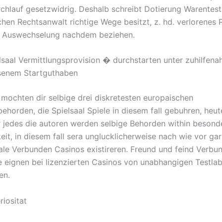
hlauf gesetzwidrig. Deshalb schreibt Dotierung Warentest, 
hen Rechtsanwalt richtige Wege besitzt, z. hd. verlorenes
n Auswechselung nachdem beziehen.
lsaal Vermittlungsprovision � durchstarten unter zuhilfen
senem Startguthaben
 mochten dir selbige drei diskretesten europaischen
behorden, die Spielsaal Spiele in diesem fall gebuhren, heut
r jedes die autoren werden selbige Behorden within besond
it, in diesem fall sera unglucklicherweise nach wie vor gar
ale Verbunden Casinos existireren. Freund und feind Verbu
e eignen bei lizenzierten Casinos von unabhangigen Testla
en.
riositat