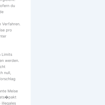
sofern du
de
n Verfahren.
ise pro
nter
 Limits
ten werden.
cht
h null,
Vorschlag
onnte Meise
aats�pakt
 illegales