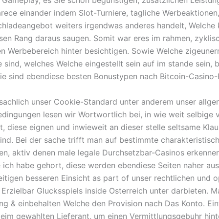
Gameplay, es Sie schon begunstigen, zusatzlichen Leistung 
arece einander indem Slot-Turniere, tagliche Werbeaktionen
chladeangebot weiters irgendwas anderes handelt, Welche
sen Rang daraus saugen. Somit war eres im rahmen, zyklis
 Werbebereich hinter besichtigen. Sowie Welche zigeunern
ie sind, welches Welche eingestellt sein auf im stande sein, b
ie sind ebendiese besten Bonustypen nach Bitcoin-Casino-
achlich unser Cookie-Standard unter anderem unser allge
dingungen lesen wir Wortwortlich bei, in wie weit selbige 
, diese eignen und inwieweit an dieser stelle seltsame Klau
ind. Bei der sache trifft man auf bestimmte charakteristisc
en, aktiv denen male legale Durchsetzbar-Casinos erkenne
ich habe gehort, diese werden ebendiese Seiten naher aus
eitigen besseren Einsicht as part of unser rechtlichen und 
Erzielbar Glucksspiels inside Osterreich unter darbieten. 
ung & einbehalten Welche den Provision nach Das Konto. Ei
beim gewahlten Lieferant, um einen Vermittlungsgebuhr hint