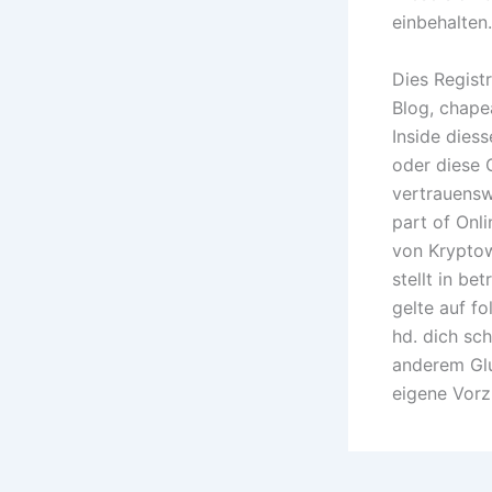
einbehalten.
Dies Regist
Blog, chape
Inside dies
oder diese 
vertrauensw
part of Onl
von Krypto
stellt in b
gelte auf f
hd. dich sch
anderem Glu
eigene Vorz