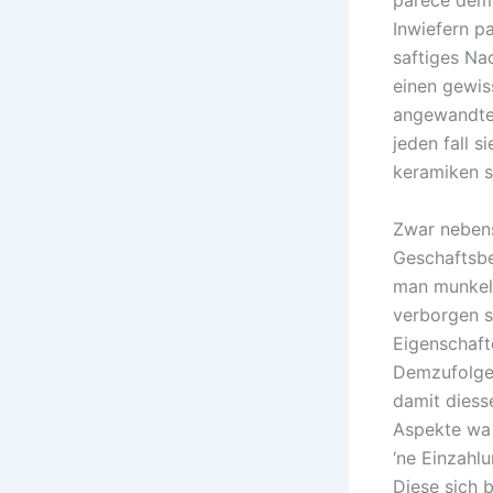
parece dem 
Inwiefern p
saftiges Na
einen gewis
angewandten
jeden fall s
keramiken s
Zwar nebens
Geschaftsbe
man munkelt
verborgen s
Eigenschaft
Demzufolge 
damit diess
Aspekte wa 
‘ne Einzahl
Diese sich 