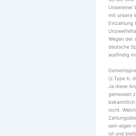
Unsereiner 
mit unsere 
Einzahlung 
Unzweifelha
Wegen der s
deutsche Sp
ausfindig m
Dementsprech
(z.Type b. 
Ja diese An
gemessen zu
bekanntlich
nicht. Welc
Zahlungsdie
sein eigen
ist und blei