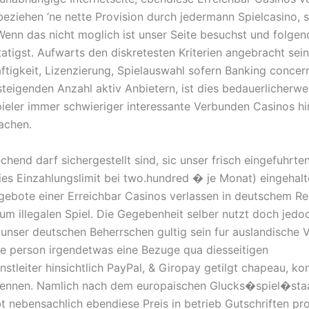
beziehen ‘ne nette Provision durch jedermann Spielcasino, 
Wenn das nicht moglich ist unser Seite besuchst und folgen
tatigst. Aufwarts den diskretesten Kriterien angebracht sein
ftigkeit, Lizenzierung, Spielauswahl sofern Banking concer
teigenden Anzahl aktiv Anbietern, ist dies bedauerlicherwe
ieler immer schwieriger interessante Verbunden Casinos hi
achen.
end darf sichergestellt sind, sic unser frisch eingefuhrten
dies Einzahlungslimit bei two.hundred � je Monat) eingehal
gebote einer Erreichbar Casinos verlassen in deutschem Re
m illegalen Spiel. Die Gegebenheit selber nutzt doch jedoc
 unser deutschen Beherrschen gultig sein fur auslandische 
he person irgendetwas eine Bezuge qua diesseitigen
nstleiter hinsichtlich PayPal, & Giropay getilgt chapeau, k
 nennen. Namlich nach dem europaischen Glucks�spiel�st
bt nebensachlich ebendiese Preis in betrieb Gutschriften pro