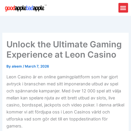
Skip
to
content
Unlock the Ultimate Gaming
Experience at Leon Casino
By
aleem
/
March 7, 2026
Leon Casino är en online gamingplattform som har gjort
avtryck i branschen med sitt imponerande utbud av spel
och spännande kampanjer. Med över 12 000 spel att välja
mellan kan spelare njuta av ett brett utbud av slots, live
casino, bordsspel, jackpots och video poker. I denna artikel
kommer vi att fördjupa oss i Leon Casinos värld och
utforska vad som gör det till en toppdestination för
gamers.