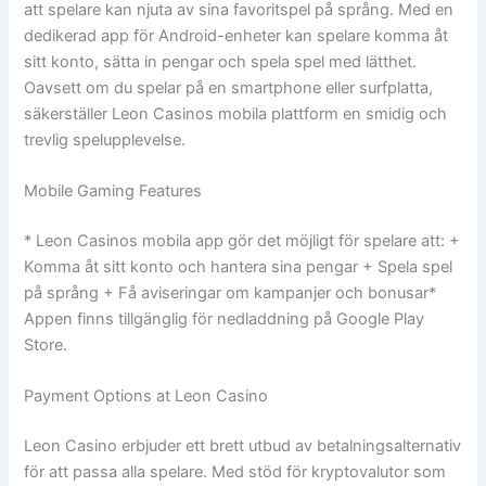
att spelare kan njuta av sina favoritspel på språng. Med en
dedikerad app för Android-enheter kan spelare komma åt
sitt konto, sätta in pengar och spela spel med lätthet.
Oavsett om du spelar på en smartphone eller surfplatta,
säkerställer Leon Casinos mobila plattform en smidig och
trevlig spelupplevelse.
Mobile Gaming Features
* Leon Casinos mobila app gör det möjligt för spelare att: +
Komma åt sitt konto och hantera sina pengar + Spela spel
på språng + Få aviseringar om kampanjer och bonusar*
Appen finns tillgänglig för nedladdning på Google Play
Store.
Payment Options at Leon Casino
Leon Casino erbjuder ett brett utbud av betalningsalternativ
för att passa alla spelare. Med stöd för kryptovalutor som