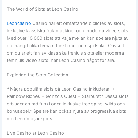
The World of Slots at Leon Casino
Leoncasino
Casino har ett omfattande bibliotek av slots,
inklusive klassiska fruktmaskiner och moderna video slots.
Med över 10 000 slots att välja mellan kan spelare njuta av
en mängd olika teman, funktioner och spelstilar. Oavsett
om du är ett fan av klassiska trehjuls slots eller moderna
femhjuls video slots, har Leon Casino något för alla.
Exploring the Slots Collection
* Några populära slots på Leon Casino inkluderar: +
Rainbow Riches + Gonzo’s Quest + Starburst* Dessa slots
erbjuder en rad funktioner, inklusive free spins, wilds och
bonusspel.* Spelare kan också njuta av progressiva slots
med enorma jackpots.
Live Casino at Leon Casino