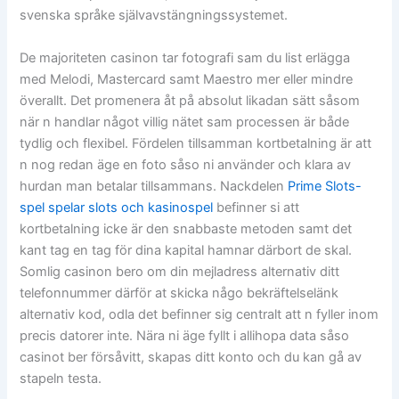
svenska språke självavstängningssystemet​.
De majoriteten casinon tar fotografi sam du list erlägga
med Melodi, Mastercard samt Maestro mer eller mindre
överallt. Det promenera åt på absolut likadan sätt såsom
när n handlar något villig nätet sam processen är både
tydlig och flexibel. Fördelen tillsamman kortbetalning är att
n nog redan äge en foto såso ni använder och klara av
hurdan man betalar tillsammans. Nackdelen
Prime Slots-
spel spelar slots och kasinospel
befinner si att
kortbetalning icke är den snabbaste metoden samt det
kant tag en tag för dina kapital hamnar därbort de skal.
Somlig casinon bero om din mejladress alternativ ditt
telefonnummer därför at skicka någo bekräftelselänk
alternativ kod, odla det befinner sig centralt att n fyller inom
precis datorer inte. Nära ni äge fyllt i allihopa data såso
casinot ber försåvitt, skapas ditt konto och du kan gå av
stapeln testa.