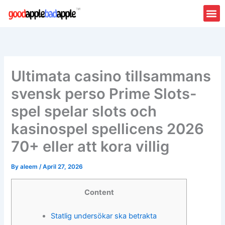
Skip
to
content
Ultimata casino tillsammans
svensk perso Prime Slots-
spel spelar slots och
kasinospel spellicens 2026
70+ eller att kora villig
By
aleem
/
April 27, 2026
Content
Statlig undersökar ska betrakta