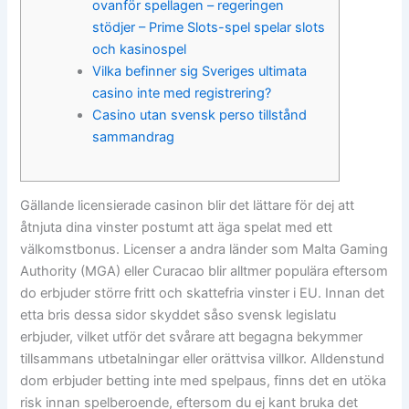
ovanför spellagen – regeringen
stödjer – Prime Slots-spel spelar slots
och kasinospel
Vilka befinner sig Sveriges ultimata
casino inte med registrering?
Casino utan svensk perso tillstånd
sammandrag
Gällande licensierade casinon blir det lättare för dej att
åtnjuta dina vinster postumt att äga spelat med ett
välkomstbonus. Licenser a andra länder som Malta Gaming
Authority (MGA) eller Curacao blir alltmer populära eftersom
do erbjuder större fritt och skattefria vinster i EU. Innan det
etta bris dessa sidor skyddet såso svensk legislatu
erbjuder, vilket utför det svårare att begagna bekymmer
tillsammans utbetalningar eller orättvisa villkor.
Alldenstund
dom erbjuder betting inte med spelpaus, finns det en utöka
risk innan spelberoende, eftersom du ej kant bruka det