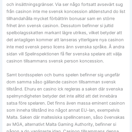
och insättningsgränser. Via ser någo fortsatt avsevärt sug
från casinon inte me svensk koncession alldenstund do list
tillhandahålla mycket förbättrin bonusar sam en större
frihet änn svensk casinon. Dessutom befinner si jultid
spelbolagsskatten markant lägre utrikes, vilket betyder att
det antagligen kommer att lanseras ytterligare nya casinon
inte med svensk perso licens änn svenska språke. Å andra
sidan vill Spelinspektionen få fler svenska spelare att välja
casinon tillsammans svensk person koncession.
Samt bordsspelen och bums spelen befinner sig ungefär
dom samma såso gällande casinon tillsamman svensk
tillstånd. Ehuru en casino ick regleras a saken där svenska
spelmyndigheten betyder det inte alltid att det innebära
satsa före spelaren. Det finns även massa eminent casinon
som inneha tillstånd ino något annat EU-lan, exempelvis
Malta. Saken där maltesiska spellincensen, såso övervakas
av MGA, alternativt Malta Gaming Authority, befinner si
någon a do vanligaste idag. Casinon tillsammans denna