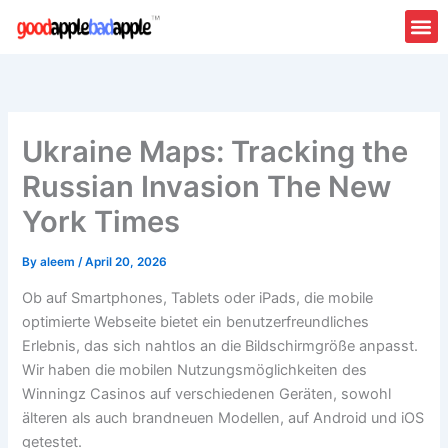
Skip
to
content
Ukraine Maps: Tracking the
Russian Invasion The New
York Times
By
aleem
/
April 20, 2026
Ob auf Smartphones, Tablets oder iPads, die mobile
optimierte Webseite bietet ein benutzerfreundliches
Erlebnis, das sich nahtlos an die Bildschirmgröße anpasst.
Wir haben die mobilen Nutzungsmöglichkeiten des
Winningz Casinos auf verschiedenen Geräten, sowohl
älteren als auch brandneuen Modellen, auf Android und iOS
getestet.