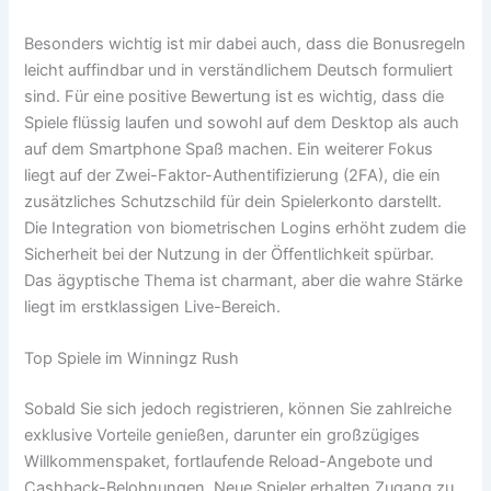
Besonders wichtig ist mir dabei auch, dass die Bonusregeln
leicht auffindbar und in verständlichem Deutsch formuliert
sind. Für eine positive Bewertung ist es wichtig, dass die
Spiele flüssig laufen und sowohl auf dem Desktop als auch
auf dem Smartphone Spaß machen. Ein weiterer Fokus
liegt auf der Zwei-Faktor-Authentifizierung (2FA), die ein
zusätzliches Schutzschild für dein Spielerkonto darstellt.
Die Integration von biometrischen Logins erhöht zudem die
Sicherheit bei der Nutzung in der Öffentlichkeit spürbar.
Das ägyptische Thema ist charmant, aber die wahre Stärke
liegt im erstklassigen Live-Bereich.
Top Spiele im Winningz Rush
Sobald Sie sich jedoch registrieren, können Sie zahlreiche
exklusive Vorteile genießen, darunter ein großzügiges
Willkommenspaket, fortlaufende Reload-Angebote und
Cashback-Belohnungen. Neue Spieler erhalten Zugang zu