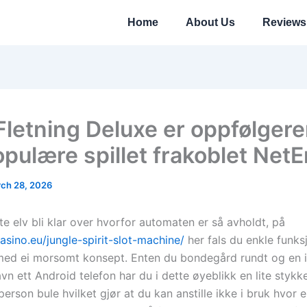
Home
About Us
Reviews
Fletning Deluxe er oppfølgeren
opulære spillet frakoblet NetE
ch 28, 2026
te elv bli klar over hvorfor automaten er så avholdt, på
asino.eu/jungle-spirit-slot-machine/
her fals du enkle funks
ed ei morsomt konsept. Enten du bondegård rundt og en i
vn ett Android telefon har du i dette øyeblikk en lite styk
 person bule hvilket gjør at du kan anstille ikke i bruk hvor 