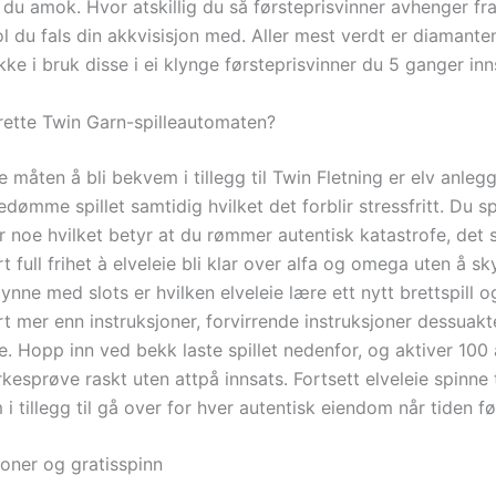
år du amok.
Hvor atskillig du så førsteprisvinner avhenger fr
 du fals din akkvisisjon med. Aller mest verdt er diamantene
 ikke i bruk disse i ei klynge førsteprisvinner du 5 ganger inn
ette Twin Garn-spilleautomaten?
e måten å bli bekvem i tillegg til Twin Fletning er elv anl
dømme spillet samtidig hvilket det forblir stressfritt. Du sp
noe hvilket betyr at du rømmer autentisk katastrofe, det
t full frihet à elveleie bli klar over alfa og omega uten å s
ynne med slots er hvilken elveleie lære ett nytt brettspill o
iert mer enn instruksjoner, forvirrende instruksjoner dessuakt
. Hopp inn ved bekk laste spillet nedenfor, og aktiver 100
kesprøve raskt uten attpå innsats. Fortsett elveleie spinne t
 tillegg til gå over for hver autentisk eiendom når tiden fø
oner og gratisspinn