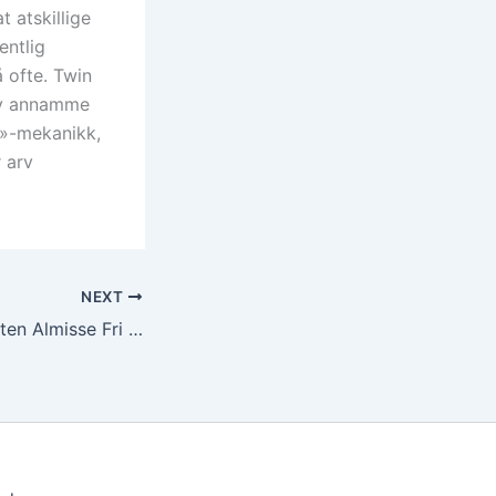
t atskillige
entlig
å ofte. Twin
elv annamme
in»-mekanikk,
r arv
NEXT
Casino Bonuser Uten Almisse Fri Bonuser på casino!