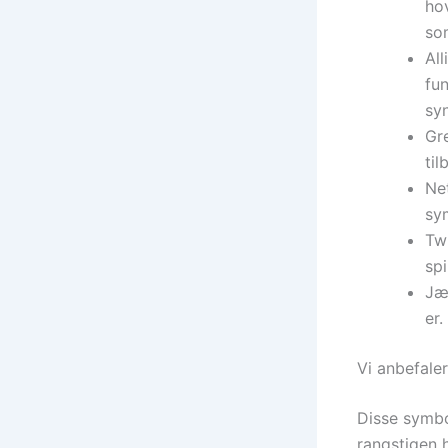
hov
so
Al
fu
syn
Gr
til
Net
sym
Twi
spi
Jær
er.
Vi anbefale
Disse symbo
rangstigen h