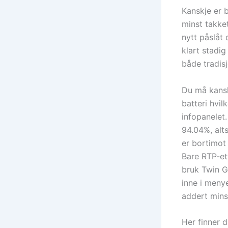
Kanskje er 
minst takke
nytt påslåt
klart stadig
både tradisj
Du må kansk
batteri hvil
infopanelet
94.04%, alts
er bortimot
Bare RTP-et
bruk Twin Ga
inne i meny
addert mins
Her finner 