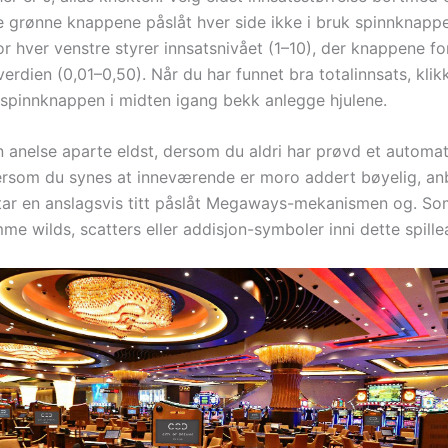
de grønne knappene påslåt hver side ikke i bruk spinnknapp
r hver venstre styrer innsatsnivået (1–10), der knappene fo
erdien (0,01–0,50). Når du har funnet bra totalinnsats, klik
spinnknappen i midten igang bekk anlegge hjulene.
 anelse aparte eldst, dersom du aldri har prøvd et automat
Dersom du synes at inneværende er moro addert bøyelig, an
 tar en anslagsvis titt påslåt Megaways-mekanismen og. So
me wilds, scatters eller addisjon-symboler inni dette spill