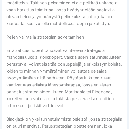
määrittelyn. Taktinen pelaaminen ei ole pelkkää uhkapeliä,
vaan harkittua toimintaa, jossa hyödynnetään saatavilla
olevaa tietoa ja ymmärrystä pelin kulusta, jotta jokainen
kierros tai käsi voi olla mahdollisuus oppia ja kehittyä.
Pelien valinta ja strategian soveltaminen
Erilaiset casinopelit tarjoavat vaihtelevia strategisia
mahdollisuuksia. Kolikkopelit, vaikka usein satunnaisuuteen
perustuvia, voivat sisältää bonuspelejä ja erikoissymboleita,
joiden toiminnan ymmärtäminen voi auttaa pelaajaa
hyödyntämään niitä parhaiten. Pöytäpelit, kuten ruletti,
vaativat taas erilaista lähestymistapaa, jossa erilaisten
panostusstrategioiden, kuten Martingale tai Fibonacci,
kokeileminen voi olla osa taktista peliä, vaikkakin niiden
tehokkuus ja riskit vaihtelevat.
Blackjack on yksi tunnetuimmista peleistä, jossa strategialla
on suuri merkitys. Perusstrategian opetteleminen, joka