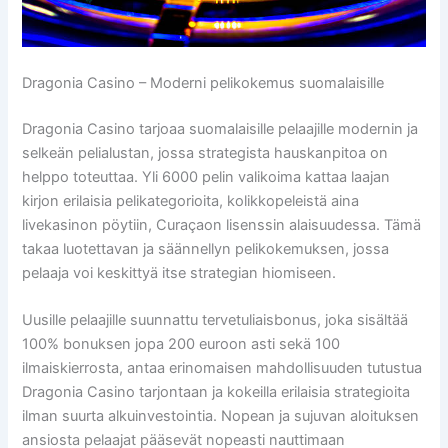
Dragonia Casino – Moderni pelikokemus suomalaisille
Dragonia Casino tarjoaa suomalaisille pelaajille modernin ja
selkeän pelialustan, jossa strategista hauskanpitoa on
helppo toteuttaa. Yli 6000 pelin valikoima kattaa laajan
kirjon erilaisia pelikategorioita, kolikkopeleistä aina
livekasinon pöytiin, Curaçaon lisenssin alaisuudessa. Tämä
takaa luotettavan ja säännellyn pelikokemuksen, jossa
pelaaja voi keskittyä itse strategian hiomiseen.
Uusille pelaajille suunnattu tervetuliaisbonus, joka sisältää
100% bonuksen jopa 200 euroon asti sekä 100
ilmaiskierrosta, antaa erinomaisen mahdollisuuden tutustua
Dragonia Casino tarjontaan ja kokeilla erilaisia strategioita
ilman suurta alkuinvestointia. Nopean ja sujuvan aloituksen
ansiosta pelaajat pääsevät nopeasti nauttimaan