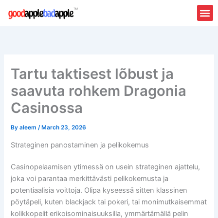
Skip
to
content
Tartu taktisest lõbust ja
saavuta rohkem Dragonia
Casinossa
By
aleem
/
March 23, 2026
Strateginen panostaminen ja pelikokemus
Casinopelaamisen ytimessä on usein strateginen ajattelu,
joka voi parantaa merkittävästi pelikokemusta ja
potentiaalisia voittoja. Olipa kyseessä sitten klassinen
pöytäpeli, kuten blackjack tai pokeri, tai monimutkaisemmat
kolikkopelit erikoisominaisuuksilla, ymmärtämällä pelin