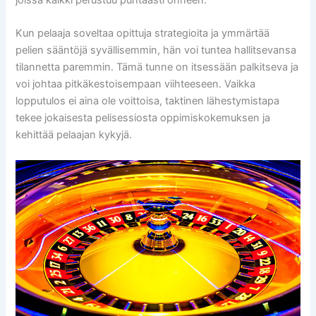
joissa kaikki perustuu puhtaasti onneen.
Kun pelaaja soveltaa opittuja strategioita ja ymmärtää
pelien sääntöjä syvällisemmin, hän voi tuntea hallitsevansa
tilannetta paremmin. Tämä tunne on itsessään palkitseva ja
voi johtaa pitkäkestoisempaan viihteeseen. Vaikka
lopputulos ei aina ole voittoisa, taktinen lähestymistapa
tekee jokaisesta pelisessiosta oppimiskokemuksen ja
kehittää pelaajan kykyjä.