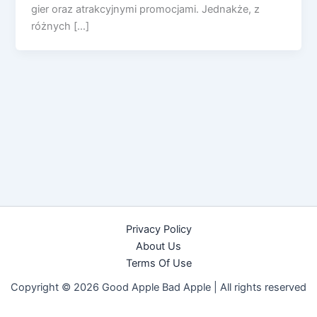
gier oraz atrakcyjnymi promocjami. Jednakże, z
różnych […]
Privacy Policy
About Us
Terms Of Use
Copyright © 2026 Good Apple Bad Apple |
All rights reserved