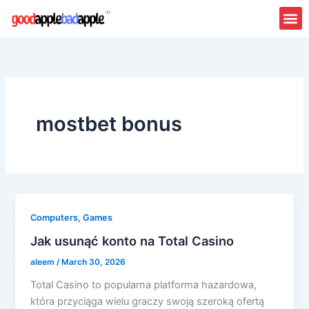
Skip
to
content
mostbet bonus
Computers, Games
Jak usunąć konto na Total Casino
aleem
/
March 30, 2026
Total Casino to popularna platforma hazardowa,
która przyciąga wielu graczy swoją szeroką ofertą