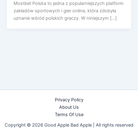
Mostbet Polska to jedna z popularniejszych platform
zakładów sportowych i gier online, która zdobyła
uznanie wśród polskich graczy. W niniejszym […]
Privacy Policy
About Us
Terms Of Use
Copyright © 2026 Good Apple Bad Apple |
All rights reserved