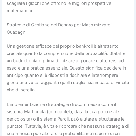
scegliere i giochi che offrono le migliori prospettive
matematiche.
Strategie di Gestione del Denaro per Massimizzare i
Guadagni
Una gestione efficace del proprio bankroll è altrettanto
cruciale quanto la comprensione delle probabilità. Stabilire
un budget chiaro prima di iniziare a giocare e attenersi ad
esso è una pratica essenziale. Questo significa decidere in
anticipo quanto si è disposti a rischiare e interrompere il
gioco una volta raggiunta quella soglia, sia in caso di vincita
che di perdita.
L’implementazione di strategie di scommessa come il
sistema Martingala (con cautela, data la sua potenziale
pericolosità) o il sistema Paroli, può aiutare a strutturare le
puntate. Tuttavia, è vitale ricordare che nessuna strategia di
scommessa può alterare le probabilità intrinseche di un