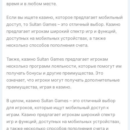
время и в любом месте.
Если вы ищете казино, которое предлагает мобильный
доступ, то Sultan Games – это отличный выбор. Казино
предлагает игрокам широкий спектр игр и функций,
доступных на мобильных устройствах, а также
несколько способов пополнения счета.
Также, казино Sultan Games предлагает игрокам
несколько программ лояльности, которые помогут им
получать бонусы и другие преимущества. Это
означает, что игроки могут получать дополнительные
преимущества, играя в казино.
В целом, казино Sultan Games – это отличный выбор
для игроков, которые ищут мобильный доступ к
играм. Казино предлагает игрокам широкий спектр
игр и функций, доступных на мобильных устройствах,
а также несколько способов пополнения счета и