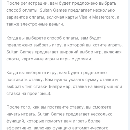
После регистрации, вам будет предложено выбрать
способ оплаты. Sultan Games предлагает несколько
вариантов оплаты, включая карты Visa и Mastercard, а
также электронные деньги.
Когда вы выберете способ оплаты, вам будет
предложено выбрать игру, в которой вы хотите играть.
Sultan Games предлагает широкий выбор игр, включая
слоты, карточные игры и игры с долями.
Когда вы выберете игру, вам будет предложено
поставить ставку. Вам нужно указать сумму ставки и
выбрать тип ставки (например, ставка на выигрыш или
ставка на проигрыш).
После того, как вы поставите ставку, вы сможете
начать играть. Sultan Games предлагает несколько
функций, которые помогут вам играть более
эффективно, включая функцию автоматического