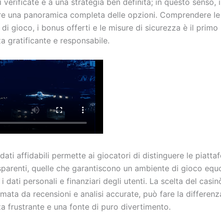
 verificate e a una strategia ben definita; in questo senso, 
re una panoramica completa delle opzioni. Comprendere le
i gioco, i bonus offerti e le misure di sicurezza è il primo
a gratificante e responsabile.
dati affidabili permette ai giocatori di distinguere le piatta
asparenti, quelle che garantiscono un ambiente di gioco equ
 dati personali e finanziari degli utenti. La scelta del casin
rmata da recensioni e analisi accurate, può fare la differenz
a frustrante e una fonte di puro divertimento.