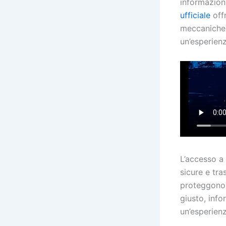
informazioni
ufficiale
off
meccaniche d
un’esperienz
L’accesso a 
sicure e tr
proteggono i
giusto, info
un’esperienz