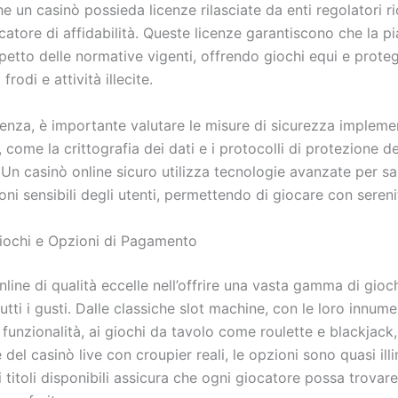
he un casinò possieda licenze rilasciate da enti regolatori r
icatore di affidabilità. Queste licenze garantiscono che la p
spetto delle normative vigenti, offrendo giochi equi e prote
frodi e attività illecite.
icenza, è importante valutare le misure di sicurezza impleme
 come la crittografia dei dati e i protocolli di protezione de
 Un casinò online sicuro utilizza tecnologie avanzate per s
oni sensibili degli utenti, permettendo di giocare con sereni
Giochi e Opzioni di Pagamento
line di qualità eccelle nell’offrire una vasta gamma di gioc
utti i gusti. Dalle classiche slot machine, con le loro innume
funzionalità, ai giochi da tavolo come roulette e blackjack,
 del casinò live con croupier reali, le opzioni sono quasi illi
i titoli disponibili assicura che ogni giocatore possa trovare