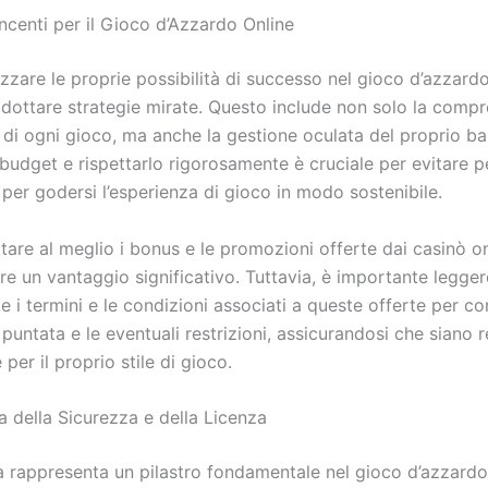
ncenti per il Gioco d’Azzardo Online
zare le proprie possibilità di successo nel gioco d’azzardo
adottare strategie mirate. Questo include non solo la comp
 di ogni gioco, ma anche la gestione oculata del proprio ba
 budget e rispettarlo rigorosamente è cruciale per evitare p
per godersi l’esperienza di gioco in modo sostenibile.
uttare al meglio i bonus e le promozioni offerte dai casinò o
e un vantaggio significativo. Tuttavia, è importante legger
e i termini e le condizioni associati a queste offerte per 
di puntata e le eventuali restrizioni, assicurandosi che siano
per il proprio stile di gioco.
a della Sicurezza e della Licenza
a rappresenta un pilastro fondamentale nel gioco d’azzardo