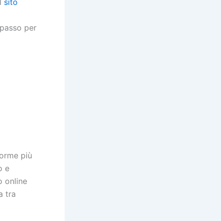
il
sito
 passo per
forme più
o e
ò online
a tra