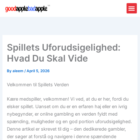
Skip
to
content
Spillets Uforudsigelighed:
Hvad Du Skal Vide
By
aleem
/
April 5, 2026
Velkommen til Spillets Verden
Kære medspiller, velkommen! Vi ved, at du er her, fordi du
elsker spillet. Uanset om du er en erfaren haj eller en ivrig
nybegynder, er online gambling en verden fyldt med
spænding, muligheder og en god portion uforudsigelighed.
Denne artikel er skrevet til dig – den dedikerede gambler,
der søger at forstå og navigere i denne spændende