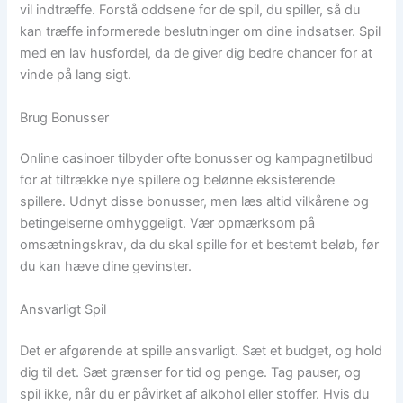
vil indtræffe. Forstå oddsene for de spil, du spiller, så du
kan træffe informerede beslutninger om dine indsatser. Spil
med en lav husfordel, da de giver dig bedre chancer for at
vinde på lang sigt.
Brug Bonusser
Online casinoer tilbyder ofte bonusser og kampagnetilbud
for at tiltrække nye spillere og belønne eksisterende
spillere. Udnyt disse bonusser, men læs altid vilkårene og
betingelserne omhyggeligt. Vær opmærksom på
omsætningskrav, da du skal spille for et bestemt beløb, før
du kan hæve dine gevinster.
Ansvarligt Spil
Det er afgørende at spille ansvarligt. Sæt et budget, og hold
dig til det. Sæt grænser for tid og penge. Tag pauser, og
spil ikke, når du er påvirket af alkohol eller stoffer. Hvis du