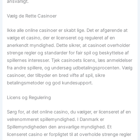
ansvarligt.
Vælg de Rette Casinoer
Ikke alle online casinoer er skabt lige. Det er afgørende at
vælge et casino, der er licenseret og reguleret af en
anerkendt myndighed. Dette sikrer, at casinoet overholder
strenge regler og standarder for fair spil og beskyttelse af
spillernes interesser. Tjek casinoets licens, læs anmeldelser
fra andre spillere, og undersøg udbetalingsprocenten. Vælg
casinoer, der tilbyder en bred vifte af spil, sikre
betalingsmetoder og god kundesupport.
Licens og Regulering
Sørg for, at det online casino, du vælger, er licenseret af en
velrenommeret spillemyndighed. I Danmark er
Spillemyndigheden den ansvarlige myndighed. Et
licenseret casino er forpligtet til at overholde strenge regler