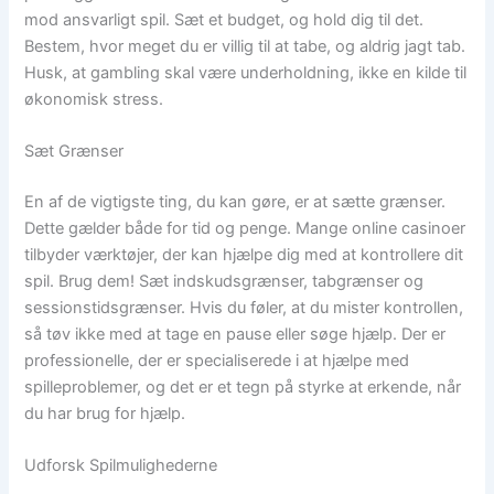
mod ansvarligt spil. Sæt et budget, og hold dig til det.
Bestem, hvor meget du er villig til at tabe, og aldrig jagt tab.
Husk, at gambling skal være underholdning, ikke en kilde til
økonomisk stress.
Sæt Grænser
En af de vigtigste ting, du kan gøre, er at sætte grænser.
Dette gælder både for tid og penge. Mange online casinoer
tilbyder værktøjer, der kan hjælpe dig med at kontrollere dit
spil. Brug dem! Sæt indskudsgrænser, tabgrænser og
sessionstidsgrænser. Hvis du føler, at du mister kontrollen,
så tøv ikke med at tage en pause eller søge hjælp. Der er
professionelle, der er specialiserede i at hjælpe med
spilleproblemer, og det er et tegn på styrke at erkende, når
du har brug for hjælp.
Udforsk Spilmulighederne