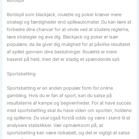
Bordspil
Bordspil som blackjack, roulette og poker kræver mere
strategi og færdigheder end spilleautomater. Du kan lære at
forbedre dine chancer for at vinde ved at studere reglerne,
lære strategier og øve dig. Blackjack og poker er især
populære, da de giver dig mulighed for at påvirke resultatet
af spillet gennem dine beslutninger. Roulette er mere
baseret på held, men det er stadig et spændende spil.
Sportsbetting
Sportsbetting er en anden populær form for online
gambling. Hvis du er fan af sport, kan du satse på
resultaterne af kampe og begivenheder. For at have succes
med sportsbetting skal du have viden om sporten, holdene
og spillerne. Du skal også forstå odds og være i stand til at
analysere statistikker. Vær opmærksom på, at
sportsbetting kan være risikabelt, og det er vigtigt at satse