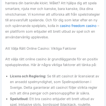
hantera din bankrulle klokt. Målet? Att hjälpa dig att spela
smartare, njuta mer och kanske, bara kanske, öka dina
vinstchanser. Vi kommer att utforska allt från spelstrategier
till ansvarsfullt spelande. Och för dig som letar efter en ny
och spännande spelplats, kolla in
casino freedom casino
–
en plattform som erbjuder ett brett utbud av spel och en
användarvänlig upplevelse.
Att Välja Rätt Online Casino: Viktiga Faktorer
Att välja rätt online casino är grundläggande för en positiv
spelupplevelse. Här är några viktiga faktorer att tänka på:
Licens och Reglering:
Se till att casinot är licensierat av
en ansedd spelmyndighet, som Spelinspektionen i
Sverige. Detta garanterar att casinot följer strikta regler
och att dina pengar och personuppgifter är säkra.
Spelutbud:
Ett bra casino erbjuder ett brett utbud av
spel, inklusive slots, bordsspel (blackjack, roulette,