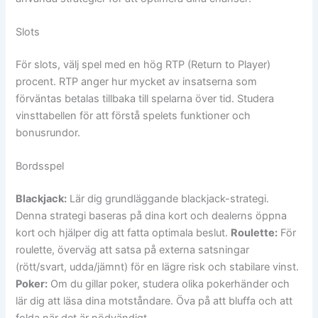
Slots
För slots, välj spel med en hög RTP (Return to Player)
procent. RTP anger hur mycket av insatserna som
förväntas betalas tillbaka till spelarna över tid. Studera
vinsttabellen för att förstå spelets funktioner och
bonusrundor.
Bordsspel
Blackjack:
Lär dig grundläggande blackjack-strategi.
Denna strategi baseras på dina kort och dealerns öppna
kort och hjälper dig att fatta optimala beslut.
Roulette:
För
roulette, överväg att satsa på externa satsningar
(rött/svart, udda/jämnt) för en lägre risk och stabilare vinst.
Poker:
Om du gillar poker, studera olika pokerhänder och
lär dig att läsa dina motståndare. Öva på att bluffa och att