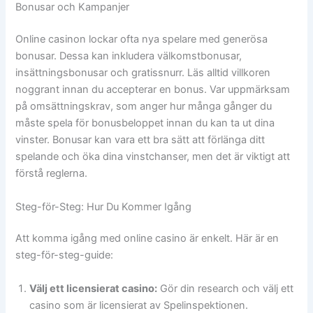
Bonusar och Kampanjer
Online casinon lockar ofta nya spelare med generösa
bonusar. Dessa kan inkludera välkomstbonusar,
insättningsbonusar och gratissnurr. Läs alltid villkoren
noggrant innan du accepterar en bonus. Var uppmärksam
på omsättningskrav, som anger hur många gånger du
måste spela för bonusbeloppet innan du kan ta ut dina
vinster. Bonusar kan vara ett bra sätt att förlänga ditt
spelande och öka dina vinstchanser, men det är viktigt att
förstå reglerna.
Steg-för-Steg: Hur Du Kommer Igång
Att komma igång med online casino är enkelt. Här är en
steg-för-steg-guide:
Välj ett licensierat casino:
Gör din research och välj ett
casino som är licensierat av Spelinspektionen.