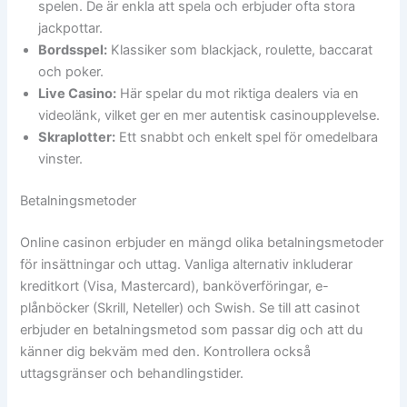
spelen. De är enkla att spela och erbjuder ofta stora
jackpottar.
Bordsspel:
Klassiker som blackjack, roulette, baccarat
och poker.
Live Casino:
Här spelar du mot riktiga dealers via en
videolänk, vilket ger en mer autentisk casinoupplevelse.
Skraplotter:
Ett snabbt och enkelt spel för omedelbara
vinster.
Betalningsmetoder
Online casinon erbjuder en mängd olika betalningsmetoder
för insättningar och uttag. Vanliga alternativ inkluderar
kreditkort (Visa, Mastercard), banköverföringar, e-
plånböcker (Skrill, Neteller) och Swish. Se till att casinot
erbjuder en betalningsmetod som passar dig och att du
känner dig bekväm med den. Kontrollera också
uttagsgränser och behandlingstider.